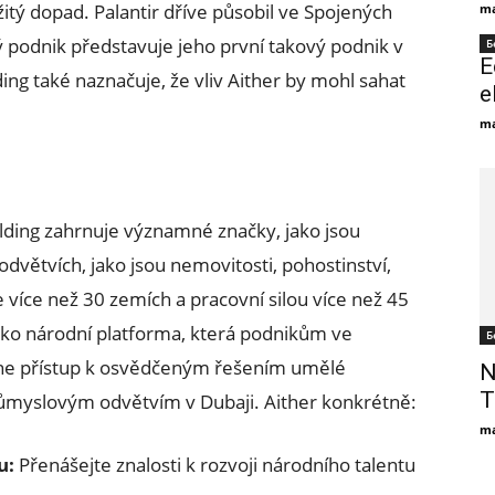
itý dopad. Palantir dříve působil ve Spojených
ma
 podnik představuje jeho první takový podnik v
Б
E
ing také naznačuje, že vliv Aither by mohl sahat
e
ma
olding zahrnuje významné značky, jako jsou
dvětvích, jako jsou nemovitosti, pohostinství,
e více než 30 zemích a pracovní silou více než 45
ako národní platforma, která podnikům ve
Б
ne přístup k osvědčeným řešením umělé
N
T
ůmyslovým odvětvím v Dubaji. Aither konkrétně:
ma
u:
Přenášejte znalosti k rozvoji národního talentu