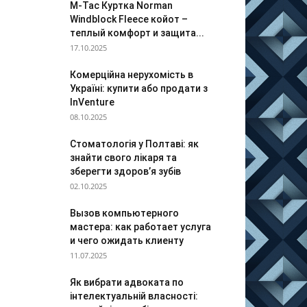
M-Tac Куртка Norman
Windblock Fleece койот –
теплый комфорт и защита...
17.10.2025
Комерційна нерухомість в
Україні: купити або продати з
InVenture
08.10.2025
Стоматологія у Полтаві: як
знайти свого лікаря та
зберегти здоров’я зубів
02.10.2025
Вызов компьютерного
мастера: как работает услуга
и чего ожидать клиенту
11.07.2025
Як вибрати адвоката по
інтелектуальній власності: