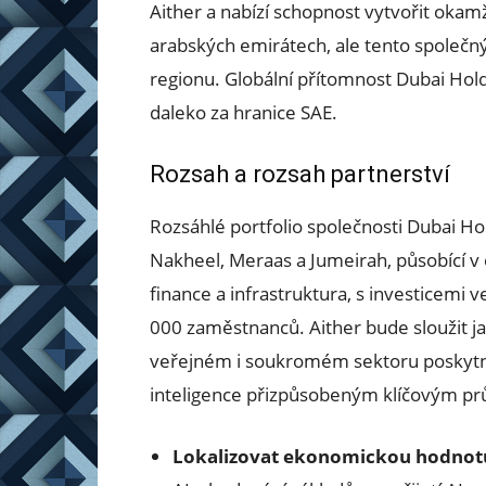
Aither a nabízí schopnost vytvořit okamž
arabských emirátech, ale tento společný
regionu. Globální přítomnost Dubai Hold
daleko za hranice SAE.
Rozsah a rozsah partnerství
Rozsáhlé portfolio společnosti Dubai H
Nakheel, Meraas a Jumeirah, působící v o
finance a infrastruktura, s investicemi v
000 zaměstnanců. Aither bude sloužit j
veřejném i soukromém sektoru poskyt
inteligence přizpůsobeným klíčovým pr
Lokalizovat ekonomickou hodnot