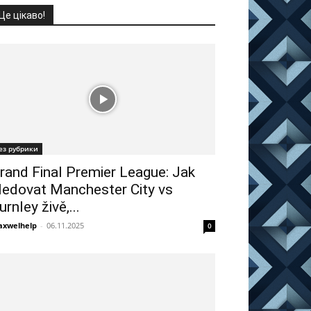
Це цікаво!
ез рубрики
rand Final Premier League: Jak
ledovat Manchester City vs
urnley živě,...
xwelhelp
-
06.11.2025
0