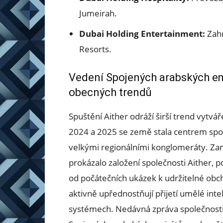
Jumeirah.
Dubai Holding Entertainment:
Zahr
Resorts.
Vedení Spojených arabských emi
obecných trendů
Spuštění Aither odráží širší trend vytvá
2024 a 2025 se země stala centrem spol
velkými regionálními konglomeráty. Za
prokázalo založení společnosti Aither, po
od počátečních ukázek k udržitelné obc
aktivně upřednostňují přijetí umělé int
systémech. Nedávná zpráva společnosti 