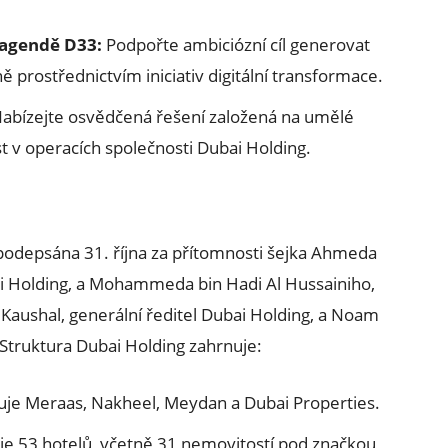
 agendě D33:
Podpořte ambiciózní cíl generovat
ě prostřednictvím iniciativ digitální transformace.
abízejte osvědčená řešení založená na umělé
ost v operacích společnosti Dubai Holding.
ě podepsána 31. října za přítomnosti šejka Ahmeda
 Holding, a Mohammeda bin Hadi Al Hussainiho,
it Kaushal, generální ředitel Dubai Holding, a Noam
 Struktura Dubai Holding zahrnuje:
je Meraas, Nakheel, Meydan a Dubai Properties.
e 53 hotelů, včetně 31 nemovitostí pod značkou