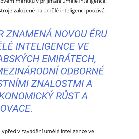
ovém měřítku v přijímání umělé inteligence,
stroje založené na umělé inteligenci používá.
ER ZNAMENÁ NOVOU ÉRU
LÉ INTELIGENCE VE
ABSKÝCH EMIRÁTECH,
MEZINÁRODNÍ ODBORNÉ
STNÍMI ZNALOSTMI A
KONOMICKÝ RŮST A
NOVACE.
vpřed v zavádění umělé inteligence ve