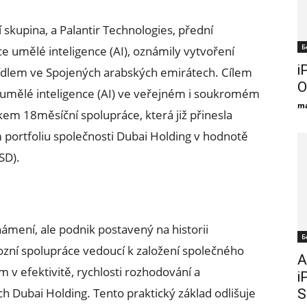
í skupina, a Palantir Technologies, přední
Б
e umělé inteligence (AI), oznámily vytvoření
i
ídlem ve Spojených arabských emirátech. Cílem
O
í umělé inteligence (AI) ve veřejném i soukromém
ma
dkem 18měsíční spolupráce, která již přinesla
portfoliu společnosti Dubai Holding v hodnotě
SD).
námení, ale podnik postavený na historii
Б
ní spolupráce vedoucí k založení společného
A
 v efektivitě, rychlosti rozhodování a
i
h Dubai Holding. Tento praktický základ odlišuje
S