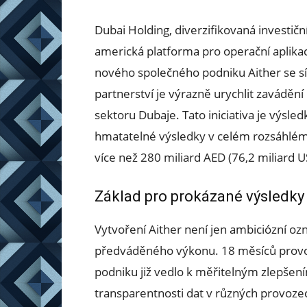
Dubai Holding, diverzifikovaná investičn
americká platforma pro operační aplikac
nového společného podniku Aither se s
partnerství je výrazně urychlit zaváděn
sektoru Dubaje. Tato iniciativa je výsle
hmatatelné výsledky v celém rozsáhlém 
více než 280 miliard AED (76,2 miliard U
Základ pro prokázané výsledky
Vytvoření Aither není jen ambiciózní oz
předváděného výkonu. 18 měsíců provoz
podniku již vedlo k měřitelným zlepšením
transparentnosti dat v různých provozec