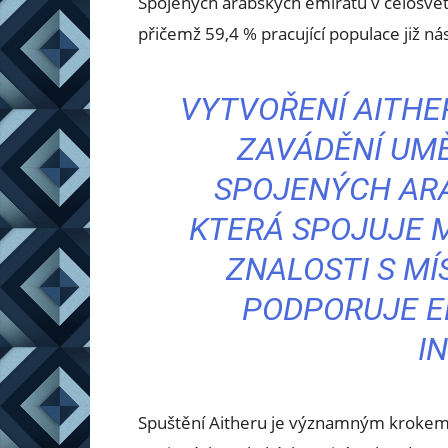
Spojených arabských emirátů v celosvět
přičemž 59,4 % pracující populace již ná
VYTVOŘENÍ AITH
ZAVÁDĚNÍ UMĚ
SPOJENÝCH AR
KTERÁ SPOJUJE 
ZNALOSTI S MÍ
PODPORUJE E
I
Spuštění Aitheru je významným krokem 