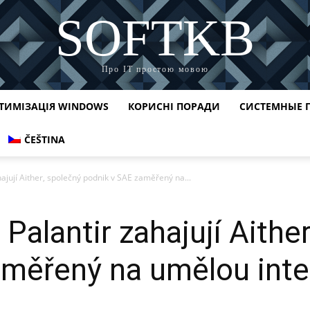
SOFTKB
Про ІТ простою мовою
ТИМІЗАЦІЯ WINDOWS
КОРИСНІ ПОРАДИ
СИСТЕМНЫЕ 
ČEŠTINA
ajují Aither, společný podnik v SAE zaměřený na...
Palantir zahajují Aithe
měřený na umělou inte