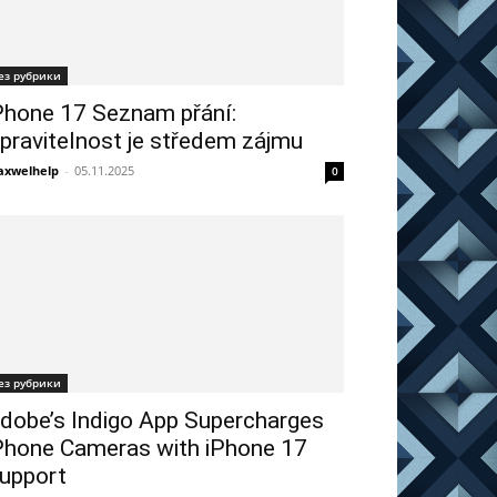
ез рубрики
Phone 17 Seznam přání:
pravitelnost je středem zájmu
xwelhelp
-
05.11.2025
0
ез рубрики
dobe’s Indigo App Supercharges
Phone Cameras with iPhone 17
upport