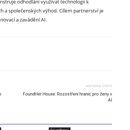
truje odhodlání využívat technologii k
 a společenských výhod. Cílem partnerství je
 inovací a zavádění AI.
наступна стаття
o
FoundHer House: Rozostření hranic pro ženy v
AI
Без рубрики