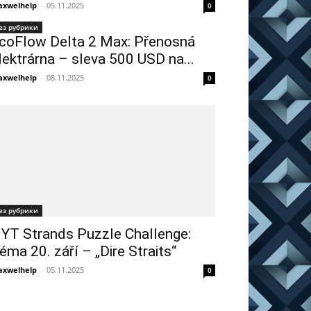
xwelhelp
-
05.11.2025
0
ез рубрики
coFlow Delta 2 Max: Přenosná
lektrárna – sleva 500 USD na...
xwelhelp
-
08.11.2025
0
ез рубрики
YT Strands Puzzle Challenge:
éma 20. září – „Dire Straits“
xwelhelp
-
05.11.2025
0