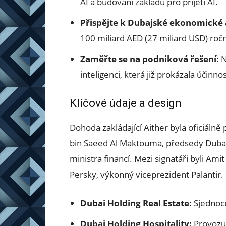
AI a budování základů pro přijetí AI.
Přispějte k Dubajské ekonomické
100 miliard AED (27 miliard USD) ročn
Zaměřte se na podniková řešení:
N
inteligenci, která již prokázala účinn
Klíčové údaje a design
Dohoda zakládající Aither byla oficiáln
bin Saeed Al Maktouma, předsedy Dubai
ministra financí. Mezi signatáři byli Am
Persky, výkonný viceprezident Palantir.
Dubai Holding Real Estate:
Sjednocu
Dubai Holding Hospitality:
Provozuj