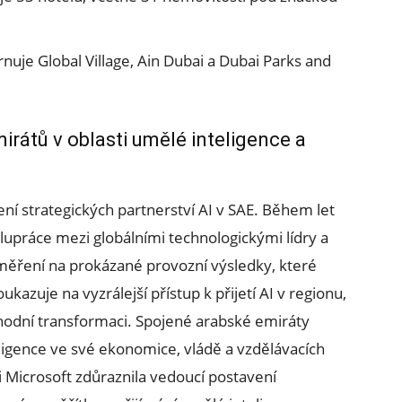
nuje Global Village, Ain Dubai a Dubai Parks and
rátů v oblasti umělé inteligence a
ření strategických partnerství AI v SAE. Během let
upráce mezi globálními technologickými lídry a
měření na prokázané provozní výsledky, které
ukazuje na vyzrálejší přístup k přijetí AI v regionu,
hodní transformaci. Spojené arabské emiráty
eligence ve své ekonomice, vládě a vzdělávacích
Microsoft zdůraznila vedoucí postavení