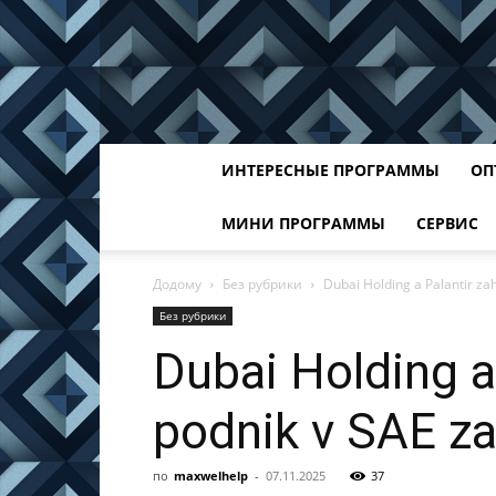
ИНТЕРЕСНЫЕ ПРОГРАММЫ
ОП
МИНИ ПРОГРАММЫ
СЕРВИС
Додому
Без рубрики
Dubai Holding a Palantir zah
Без рубрики
Dubai Holding a 
podnik v SAE za
по
maxwelhelp
-
07.11.2025
37