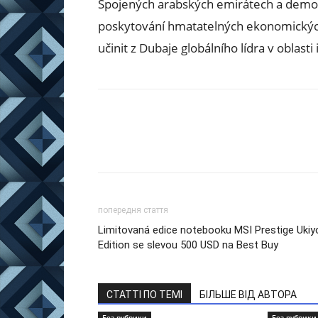
Spojených arabských emirátech a demons
poskytování hmatatelných ekonomických
učinit z Dubaje globálního lídra v oblasti
попередня стаття
Limitovaná edice notebooku MSI Prestige Ukiy
Edition se slevou 500 USD na Best Buy
СТАТТІ ПО ТЕМІ
БІЛЬШЕ ВІД АВТОРА
Без рубрики
Без рубрики