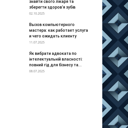
знайти свого лікаря та
зберегти здоров’я зубів
02.10.2025
Вызов компьютерного
мастера: как работает услуга
и чего ожидать клиенту
11.07.2025
Як вибрати адвоката по
інтелектуальній власності:
повний гід для бізнесу та...
08.07.2025