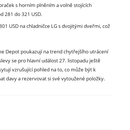
raček s horním plněním a volně stojících
 od 281 do 321 USD.
01 USD na chladničce LG s dvojitými dveřmi, což
 Depot poukazují na trend chytřejšího utrácení
slevy se pro hlavní událost 27. listopadu ještě
tují vzrušující pohled na to, co může být k
nat davy a rezervovat si své vytoužené položky.