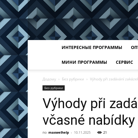
ИНТЕРЕСНЫЕ ПРОГРАММЫ
ОП
МИНИ ПРОГРАММЫ
СЕРВИС
Додому
Без рубрики
Výhody při zadávání zakáz
Без рубрики
Výhody při zad
včasné nabídky
по
maxwelhelp
-
10.11.2025
21