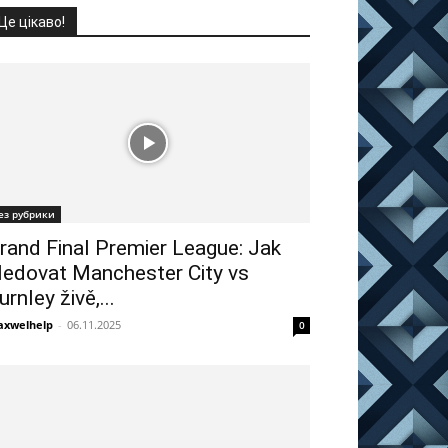
Це цікаво!
ез рубрики
rand Final Premier League: Jak
ledovat Manchester City vs
urnley živě,...
xwelhelp
-
06.11.2025
0