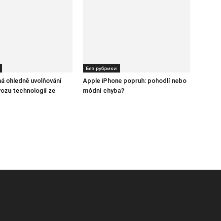
Без рубрики
ná ohledně uvolňování
Apple iPhone popruh: pohodlí nebo
ozu technologií ze
módní chyba?