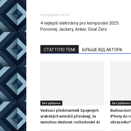
попередня стаття
4 nejlepší elektrárny pro kempování 2025:
Porovnej Jackery, Anker, Goal Zero
СТАТТІ ПО ТЕМІ
БІЛЬШЕ ВІД АВТОРА
Без рубрики
Без рубрики
Vedoucí představitelé Spojených
Budoucnost
arabských emirátů přiznávají, že
iPhony do r
nemohou sledovat rozhodování AI
obrazovku?