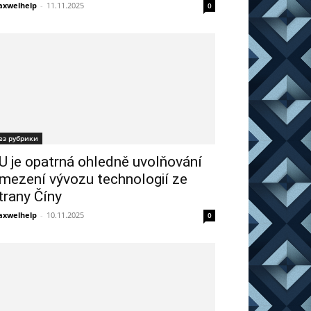
xwelhelp
-
11.11.2025
0
ез рубрики
U je opatrná ohledně uvolňování
mezení vývozu technologií ze
trany Číny
xwelhelp
-
10.11.2025
0