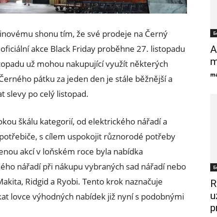
ninovému shonu tím, že své prodeje na Černý
Б
oficiální akce Black Friday proběhne 27. listopadu
A
m
istopadu už mohou nakupující využít některých
ma
Černého pátku za jeden den je stále běžnější a
t slevy po celý listopad.
ou škálu kategorií, od elektrického nářadí a
potřebiče, s cílem uspokojit různorodé potřeby
benou akcí v loňském roce byla nabídka
ého nářadí při nákupu vybraných sad nářadí nebo
Б
Makita, Ridgid a Ryobi. Tento krok naznačuje
R
u
kat lovce výhodných nabídek již nyní s podobnými
p