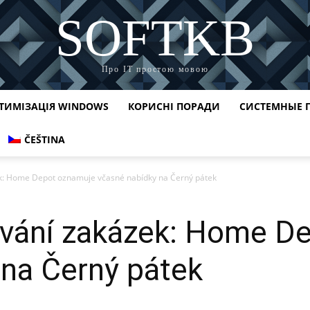
SOFTKB
Про ІТ простою мовою
ТИМІЗАЦІЯ WINDOWS
КОРИСНІ ПОРАДИ
СИСТЕМНЫЕ 
ČEŠTINA
ek: Home Depot oznamuje včasné nabídky na Černý pátek
ávání zakázek: Home D
 na Černý pátek