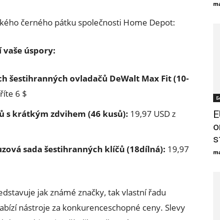
ma
rzkého černého pátku společnosti Home Depot:
í vaše úspory:
h šestihranných ovladačů DeWalt Max Fit (10-
říte 6 $
Б
čů s krátkým zdvihem (46 kusů):
19,97 USD z
E
o
s
zová sada šestihranných klíčů (18dílná):
19,97
ma
dstavuje jak známé značky, tak vlastní řadu
abízí nástroje za konkurenceschopné ceny. Slevy