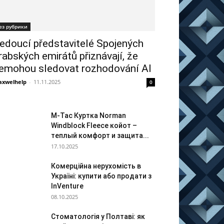
ез рубрики
edoucí představitelé Spojených
rabských emirátů přiznávají, že
emohou sledovat rozhodování AI
xwelhelp
-
11.11.2025
0
M-Tac Куртка Norman
Windblock Fleece койот –
теплый комфорт и защита...
17.10.2025
Комерційна нерухомість в
Україні: купити або продати з
InVenture
08.10.2025
Стоматологія у Полтаві: як