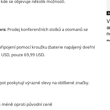
 kde se objevuje několik možností.
Б
V
a
rs:
Prodej konferenčních stolků a otomanů se
n
ma
řipojení pomocí kroužku (baterie napájený dveřní
0 USD, pouze 69,99 USD.
ot poskytují výrazné slevy na oblíbené značky.
$ méně oproti původní ceně