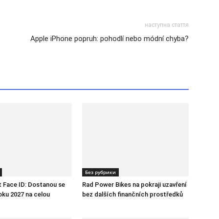
наступна стаття
Apple iPhone popruh: pohodlí nebo módní chyba?
Без рубрики
 Face ID: Dostanou se
Rad Power Bikes na pokraji uzavření
oku 2027 na celou
bez dalších finančních prostředků