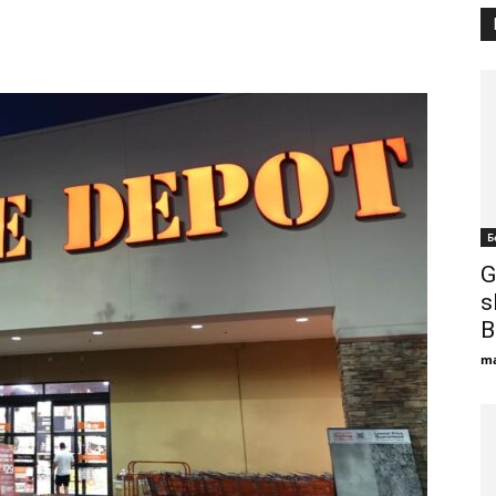
Б
G
s
B
ma