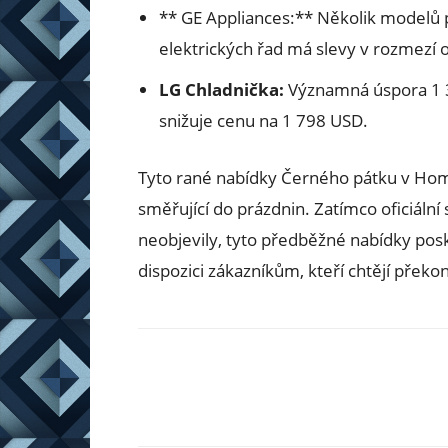
** GE Appliances:** Několik modelů p
elektrických řad má slevy v rozmezí
LG Chladnička:
Významná úspora 1 3
snižuje cenu na 1 798 USD.
Tyto rané nabídky Černého pátku v Home
směřující do prázdnin. Zatímco oficiální 
neobjevily, tyto předběžné nabídky posky
dispozici zákazníkům, kteří chtějí překo