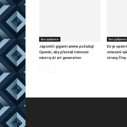
Без рубрики
Без рубрики
Japonští giganti anime požadují
EU je opatr
OpenAI, aby přestali trénovat
omezení výv
nástroj AI art generation
strany Číny