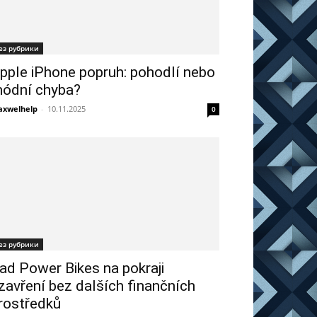
ез рубрики
pple iPhone popruh: pohodlí nebo
ódní chyba?
xwelhelp
-
10.11.2025
0
ез рубрики
ad Power Bikes na pokraji
zavření bez dalších finančních
rostředků