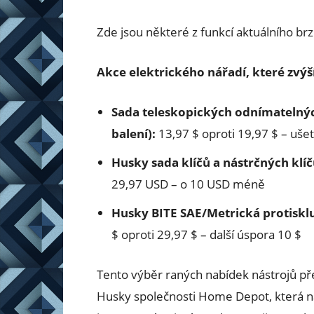
Zde jsou některé z funkcí aktuálního b
Akce elektrického nářadí, které zvýš
Sada teleskopických odnímatelnýc
balení):
13,97 $ oproti 19,97 $ – ušet
Husky sada klíčů a nástrčných klí
29,97 USD – o 10 USD méně
Husky BITE SAE/Metrická protisklu
$ oproti 29,97 $ – další úspora 10 $
Tento výběr raných nabídek nástrojů pře
Husky společnosti Home Depot, která n