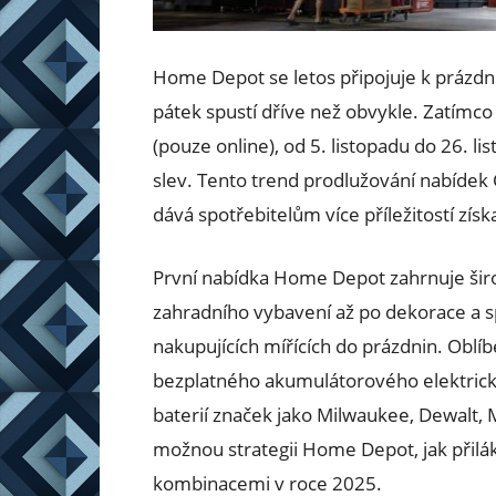
Home Depot se letos připojuje k prázd
pátek spustí dříve než obvykle. Zatímco 
(pouze online), od 5. listopadu do 26. l
slev. Tento trend prodlužování nabídek 
dává spotřebitelům více příležitostí získa
První nabídka Home Depot zahrnuje širok
zahradního vybavení až po dekorace a s
nakupujících mířících do prázdnin. Oblí
bezplatného akumulátorového elektrick
baterií značek jako Milwaukee, Dewalt, 
možnou strategii Home Depot, jak přilá
kombinacemi v roce 2025.