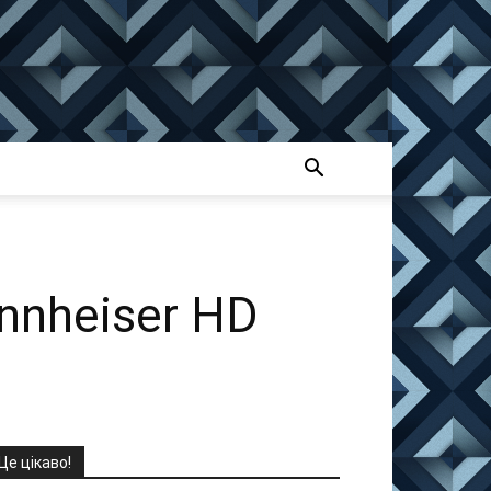
ennheiser HD
Це цікаво!