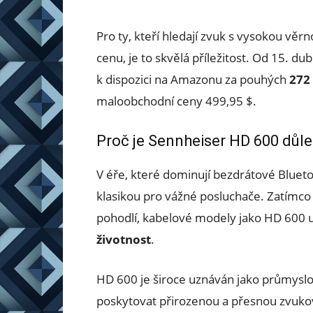
Pro ty, kteří hledají zvuk s vysokou věrno
cenu, je to skvělá příležitost. Od 15. du
k dispozici na Amazonu za pouhých
272
maloobchodní ceny 499,95 $.
Proč je Sennheiser HD 600 důle
V éře, které dominují bezdrátové Bluet
klasikou pro vážné posluchače. Zatímco
pohodlí, kabelové modely jako HD 600 
životnost
.
HD 600 je široce uznáván jako průmysl
poskytovat přirozenou a přesnou zvuko