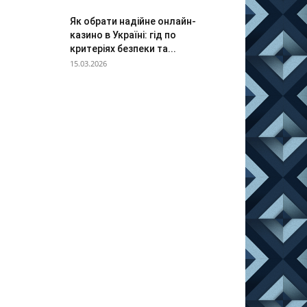
Як обрати надійне онлайн-
казино в Україні: гід по
критеріях безпеки та...
15.03.2026