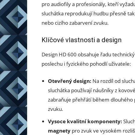
pro audiofily a profesionály, kteří vyža
sluchátka reprodukují hudbu přesně tak
nebo cizího zabarvení zvuku.
Klíčové vlastnosti a design
Design HD 600 obsahuje řadu technickýc
poslechu i fyzického pohodlí uživatele:
Otevřený design:
Na rozdíl od sluch
sluchátka používají náušníky z kovové
zabraňuje přehřátí během dlouhého po
zvuku.
Vysoce kvalitní komponenty:
Sluch
magnety
pro zvuk ve vysokém rozliše