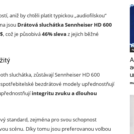
stí, aniž by chtěli platit typickou „audiofilskou“
bna jsou
Drátová sluchátka Sennheiser HD 600
 $
, což je působivá
46% sleva
z jejich běžné
N
A
žitý
a
ooth sluchátka, zůstávají Sennheiser HD 600
u
 spotřebitelské bezdrátové modely upřednostňují
ma
upřednostňují
integritu zvuku a dlouhou
ový standard, zejména pro svou schopnost
vou scénu. Díky tomu jsou preferovanou volbou