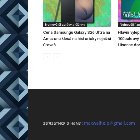
Nejnovější zprávy a články
Nejnovější zp
Cena Samsungu Galaxy S26 Ultra na
Hlavní vyle
Amazonu klesá na historicky nejnižší
100palcový 
úroveň
Hisense dos
зв'язатися з нами:
maxwelhelp@gmail.com