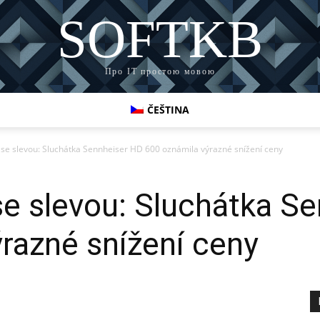
SOFTKB
Про ІТ простою мовою
ČEŠTINA
se slevou: Sluchátka Sennheiser HD 600 oznámila výrazné snížení ceny
se slevou: Sluchátka S
razné snížení ceny