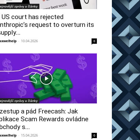
ejnovější zprávy a články
 US court has rejected
nthropic’s request to overturn its
supply...
xwelhelp
-
10.04.2026
0
ejnovější zprávy a články
zestup a pád Freecash: Jak
plikace Scam Rewards ovládne
bchody s...
xwelhelp
-
15.04.2026
0