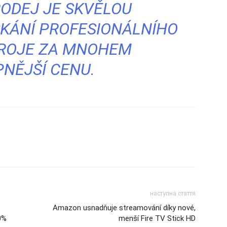
ODEJ JE SKVĚLOU
ÍSKÁNÍ PROFESIONÁLNÍHO
TROJE ZA MNOHEM
NĚJŠÍ CENU.
наступна стаття
Amazon usnadňuje streamování díky nové,
0%
menší Fire TV Stick HD