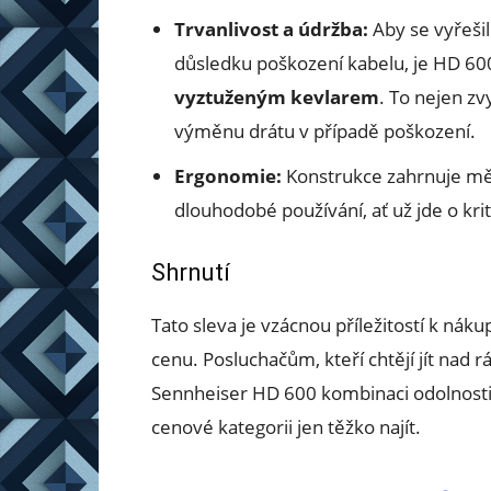
Trvanlivost a údržba:
Aby se vyřeši
důsledku poškození kabelu, je HD 6
vyztuženým kevlarem
. To nejen zv
výměnu drátu v případě poškození.
Ergonomie:
Konstrukce zahrnuje mě
dlouhodobé používání, ať už jde o kr
Shrnutí
Tato sleva je vzácnou příležitostí k nák
cenu. Posluchačům, kteří chtějí jít nad 
Sennheiser HD 600 kombinaci odolnosti 
cenové kategorii jen těžko najít.