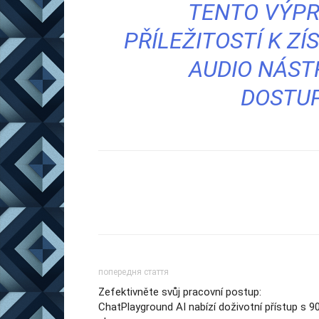
TENTO VÝPR
PŘÍLEŽITOSTÍ K Z
AUDIO NÁS
DOSTUP
попередня стаття
Zefektivněte svůj pracovní postup:
ChatPlayground AI nabízí doživotní přístup s 9