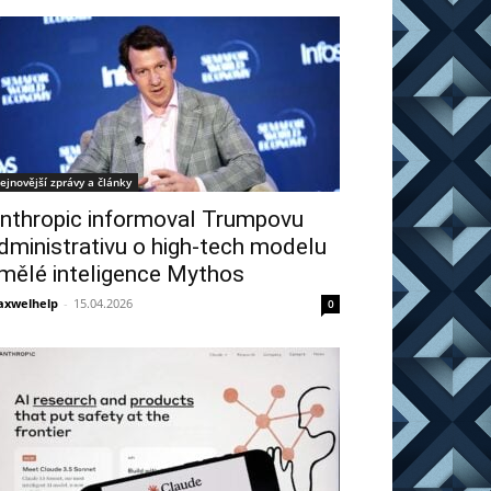
ejnovější zprávy a články
nthropic informoval Trumpovu
dministrativu o high-tech modelu
mělé inteligence Mythos
xwelhelp
-
15.04.2026
0