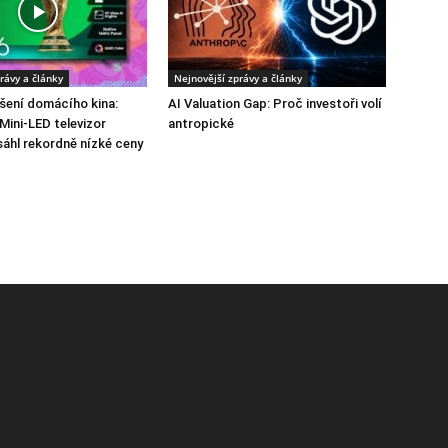
rávy a články
Nejnovější zprávy a články
pšení domácího kina:
AI Valuation Gap: Proč investoři volí
Mini-LED televizor
antropické
áhl rekordně nízké ceny