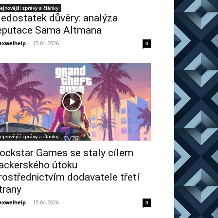
ejnovější zprávy a články
edostatek důvěry: analýza
eputace Sama Altmana
xwelhelp
-
15.04.2026
0
ejnovější zprávy a články
ockstar Games se staly cílem
ackerského útoku
rostřednictvím dodavatele třetí
trany
xwelhelp
-
15.04.2026
0