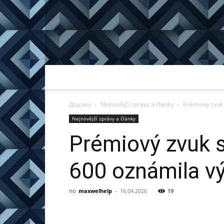
Додому
Nejnovější zprávy a články
Prémiový zvuk 
Nejnovější zprávy a články
Prémiový zvuk 
600 oznámila vý
по
maxwelhelp
-
16.04.2026
19