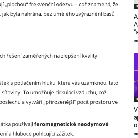
dují „plochou“ frekvenční odezvu – což znamená, že
N
, jak byla nahrána, bez umělého zvýraznění basů
A
A
“
ma
h řešení zaměřených na zlepšení kvality
átek s potlačením hluku, která vás uzamknou, tato
 síťoviny. To umožňuje cirkulaci vzduchu, což
N
slechu a vytváří „přirozenější“ pocit prostoru ve
V
a
átka používají
feromagnetické neodymové
o
ní a hluboce pohlcující zážitek.
ma