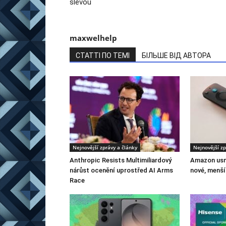
slevou
maxwelhelp
СТАТТІ ПО ТЕМІ
БІЛЬШЕ ВІД АВТОРА
Nejnovější zprávy a články
Nejnovější zp
Anthropic Resists Multimiliardový
Amazon usn
nárůst ocenění uprostřed AI Arms
nové, menší
Race