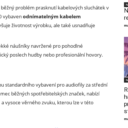
N
l běžný problém prasknutí kabelových sluchátek v
N
00 vybaven
odnímatelným kabelem
r
yšuje životnost výrobku, ale také usnadňuje
ma
kké náušníky navržené pro pohodlné
itický poslech hudby nebo profesionální hovory.
N
upu standardního vybavení pro audiofily za střední
R
rámec běžných spotřebitelských značek, nabízí
h
a vysoce věrného zvuku, kterou lze v této
p
s
ma