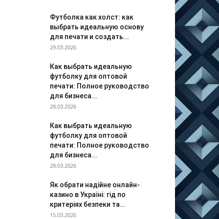
Футболка как холст: как
выбрать идеальную основу
для печати и создать...
29.03.2026
Как выбрать идеальную
футболку для оптовой
печати: Полное руководство
для бизнеса...
28.03.2026
Как выбрать идеальную
футболку для оптовой
печати: Полное руководство
для бизнеса...
28.03.2026
Як обрати надійне онлайн-
казино в Україні: гід по
критеріях безпеки та...
15.03.2026