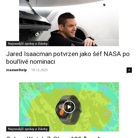
Nejnovější zprávy a články
Jared Isaacman potvrzen jako šéf NASA po
bouřlivé nominaci
maxwelhelp
-
18.12.2025
0
Nejnovější zprávy a články