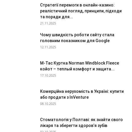
Стратегії перемоги в онлайн-казино:
реалістичний погляд, принципи, підходи
та поради для...
21.11.2025
Чому швидкість роботи сайту стала
головним показником для Google
12.11.2025
M-Tac Куртка Norman Windblock Fleece
койот – теплый комфорт и защита...
17.10.2025
Комерційна нерухомість в Україні: купити
або продати з InVenture
08.10.2025
Стоматологія у Полтаві: як знайти свого
лікаря та зберегти здоров’я зубів
02.10.2025