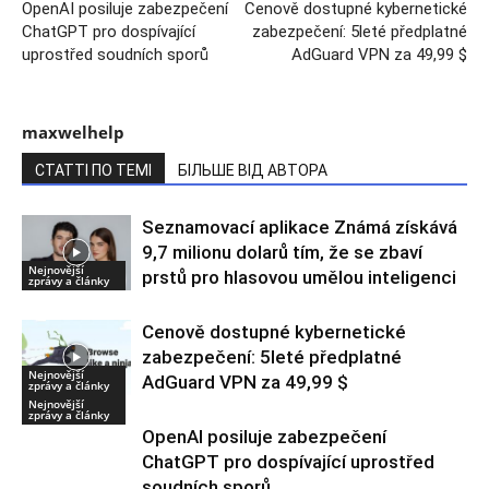
OpenAI posiluje zabezpečení
Cenově dostupné kybernetické
ChatGPT pro dospívající
zabezpečení: 5leté předplatné
uprostřed soudních sporů
AdGuard VPN za 49,99 $
maxwelhelp
СТАТТІ ПО ТЕМІ
БІЛЬШЕ ВІД АВТОРА
Seznamovací aplikace Známá získává
9,7 milionu dolarů tím, že se zbaví
Nejnovější
prstů pro hlasovou umělou inteligenci
zprávy a články
Cenově dostupné kybernetické
zabezpečení: 5leté předplatné
Nejnovější
AdGuard VPN za 49,99 $
zprávy a články
Nejnovější
zprávy a články
OpenAI posiluje zabezpečení
ChatGPT pro dospívající uprostřed
soudních sporů