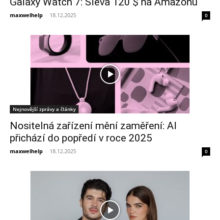
Galaxy Watch 7: Sleva 120 $ na Amazonu
maxwelhelp
-
18.12.2025
0
Nejnovější zprávy a články
Nositelná zařízení mění zaměření: AI
přichází do popředí v roce 2025
maxwelhelp
-
18.12.2025
0