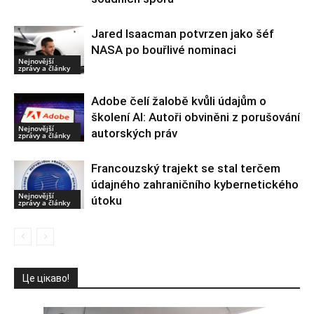
Jared Isaacman potvrzen jako šéf
NASA po bouřlivé nominaci
Nejnovější
zprávy a články
Adobe čelí žalobě kvůli údajům o
školení AI: Autoři obviněni z porušování
Nejnovější
autorských práv
zprávy a články
Francouzský trajekt se stal terčem
údajného zahraničního kybernetického
Nejnovější
útoku
zprávy a články
Це цікаво!