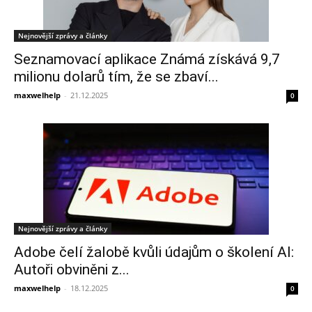
Nejnovější zprávy a články
Seznamovací aplikace Známá získává 9,7
milionu dolarů tím, že se zbaví...
maxwelhelp
-
21.12.2025
0
Nejnovější zprávy a články
Adobe čelí žalobě kvůli údajům o školení AI:
Autoři obviněni z...
maxwelhelp
-
18.12.2025
0