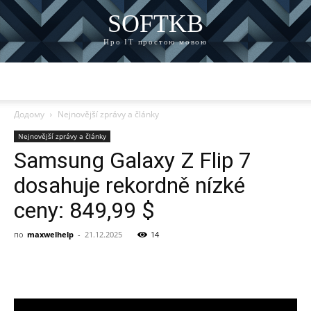
SOFTKB
Про ІТ простою мовою
Додому
Nejnovější zprávy a články
Nejnovější zprávy a články
Samsung Galaxy Z Flip 7
dosahuje rekordně nízké
ceny: 849,99 $
по
maxwelhelp
-
21.12.2025
14