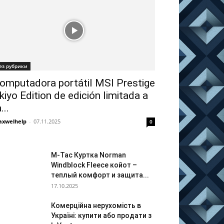
ез рубрики
omputadora portátil MSI Prestige
kiyo Edition de edición limitada a
...
xwelhelp
-
07.11.2025
0
M-Tac Куртка Norman
Windblock Fleece койот –
теплый комфорт и защита...
17.10.2025
Комерційна нерухомість в
Україні: купити або продати з