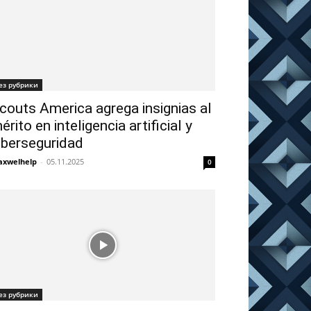
ез рубрики
couts America agrega insignias al
érito en inteligencia artificial y
iberseguridad
xwelhelp
-
05.11.2025
0
ез рубрики