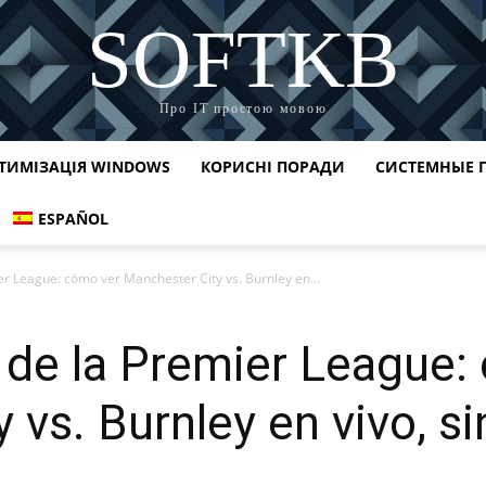
SOFTKB
Про ІТ простою мовою
ТИМІЗАЦІЯ WINDOWS
КОРИСНІ ПОРАДИ
СИСТЕМНЫЕ 
ESPAÑOL
r League: cómo ver Manchester City vs. Burnley en...
 de la Premier League:
 vs. Burnley en vivo, si