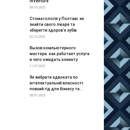
InVenture
08.10.2025
Стоматологія у Полтаві: як
знайти свого лікаря та
зберегти здоров’я зубів
02.10.2025
Вызов компьютерного
мастера: как работает услуга
и чего ожидать клиенту
11.07.2025
Як вибрати адвоката по
інтелектуальній власності:
повний гід для бізнесу та...
08.07.2025