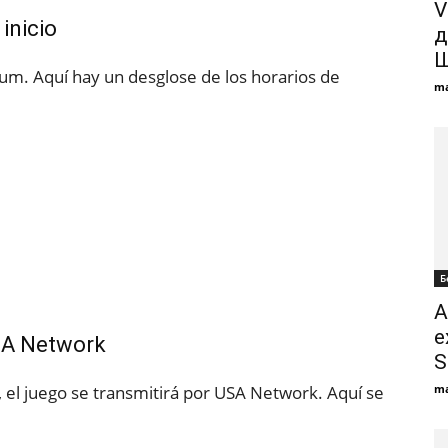
V
 inicio
д
Ш
dium. Aquí hay un desglose de los horarios de
ma
Б
A
e
USA Network
S
 el juego se transmitirá por USA Network. Aquí se
ma