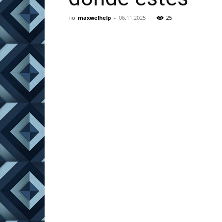
по
maxwelhelp
-
06.11.2025
25