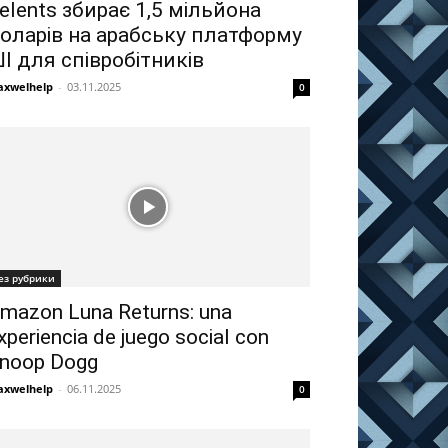
elents збирає 1,5 мільйона
оларів на арабську платформу
І для співробітників
xwelhelp
-
03.11.2025
0
ез рубрики
mazon Luna Returns: una
xperiencia de juego social con
noop Dogg
xwelhelp
-
06.11.2025
0