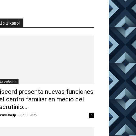
Це цікаво!
ез рубрики
iscord presenta nuevas funciones
el centro familiar en medio del
scrutinio...
xwelhelp
-
07.11.2025
0