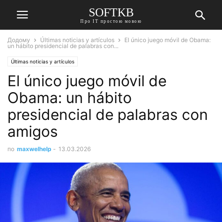
SOFTKB
Про ІТ простою мовою
Додому
Últimas noticias y artículos
El único juego móvil de Obama:
un hábito presidencial de palabras con...
Últimas noticias y artículos
El único juego móvil de
Obama: un hábito
presidencial de palabras con
amigos
по
maxwelhelp
-
13.03.2026