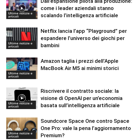
Dall’espansione pilota alla produzione:
come i leader aziendali stanno
Ultime notizie e
scalando l’intelligenza artificiale
articoli
Netflix lancia l’app “Playground” per
espandere l’universo dei giochi per
Ultime notizie e
bambini
articoli
Amazon taglia i prezzi dell’Apple
MacBook Air M5 ai minimi storici
Ultime notizie e
articoli
Riscrivere il contratto sociale: la
visione di OpenAI per un’economia
Ultime notizie e
basata sull’intelligenza artificiale
articoli
Soundcore Space One contro Space
One Pro: vale la pena l’aggiornamento
Ultime notizie e
Premium?
articoli