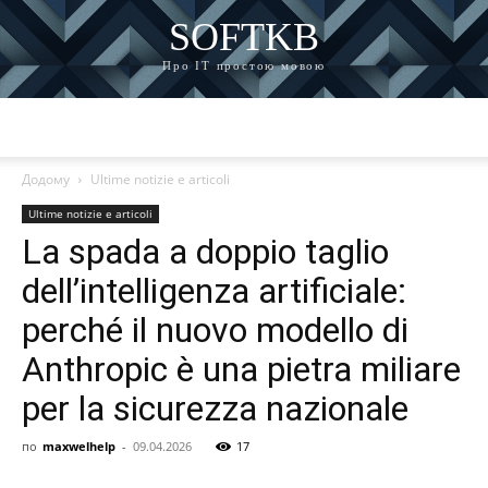
SOFTKB
Про ІТ простою мовою
Додому
Ultime notizie e articoli
Ultime notizie e articoli
La spada a doppio taglio
dell’intelligenza artificiale:
perché il nuovo modello di
Anthropic è una pietra miliare
per la sicurezza nazionale
по
maxwelhelp
-
09.04.2026
17