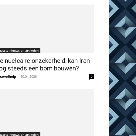
aatste nieuws en artikelen
e nucleaire onzekerheid: kan Iran
og steeds een bom bouwen?
xwelhelp
-
10.04.2026
0
aatste nieuws en artikelen