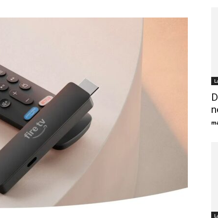
L
D
n
ma
L