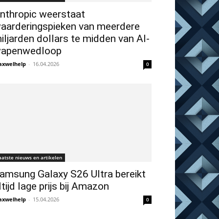
nthropic weerstaat
aarderingspieken van meerdere
iljarden dollars te midden van AI-
apenwedloop
xwelhelp
-
16.04.2026
0
aatste nieuws en artikelen
amsung Galaxy S26 Ultra bereikt
ltijd lage prijs bij Amazon
xwelhelp
-
15.04.2026
0