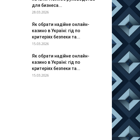
для бизнеса...
28.03.2026
Як обрати надійне онлайн-
казино в Україні: гід по
критеріях безпеки та...
15.03.2026
Як обрати надійне онлайн-
казино в Україні: гід по
критеріях безпеки та...
15.03.2026