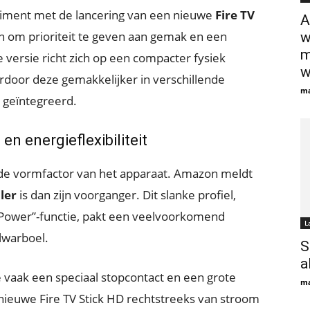
timent met de lancering van een nieuwe
Fire TV
A
en om prioriteit te geven aan gemak en een
w
m
te versie richt zich op een compacter fysiek
w
rdoor deze gemakkelijker in verschillende
ma
 geïntegreerd.
n energieflexibiliteit
s de vormfactor van het apparaat. Amazon meldt
ler
is dan zijn voorganger. Dit slanke profiel,
Power”-functie, pakt een veelvoorkomend
L
lwarboel.
S
a
e vaak een speciaal stopcontact en een grote
ma
ieuwe Fire TV Stick HD rechtstreeks van stroom