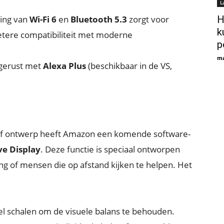
L
ing van
Wi-Fi 6
en
Bluetooth 5.3
zorgt voor
H
k
etere compatibiliteit met moderne
p
ma
tgerust met
Alexa Plus
(beschikbaar in de VS,
ief ontwerp heeft Amazon een komende software-
ve Display
. Deze functie is speciaal ontworpen
g of mensen die op afstand kijken te helpen. Het
l schalen om de visuele balans te behouden.