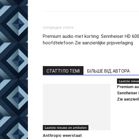
попередня стаття
Premium audio met korting: Sennheiser HD 600
hoofdtelefoon Zie aanzienlijke prijsverlaging
СТАТТІ ПО ТЕМІ
БІЛЬШЕ ВІД АВТОРА
Laatste nieuw
Premium aud
Sennheiser
Zie aanzienl
Laatste nieuws en artikelen
Anthropic weerstaat