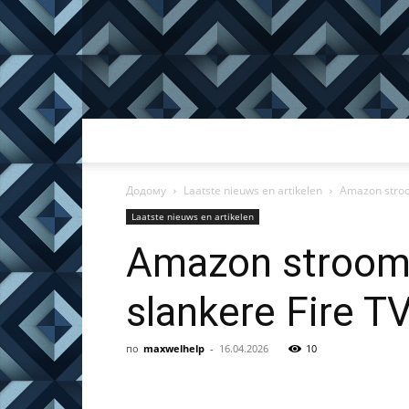
Додому
Laatste nieuws en artikelen
Amazon stroom
Laatste nieuws en artikelen
Amazon strooml
slankere Fire T
по
maxwelhelp
-
16.04.2026
10