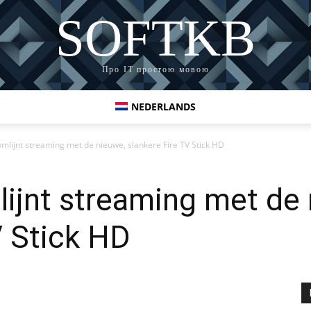
SOFTKB
Про ІТ простою мовою
NEDERLANDS
lijnt streaming met de nieuwe, slankere Fire TV Stick HD
ijnt streaming met de 
V Stick HD