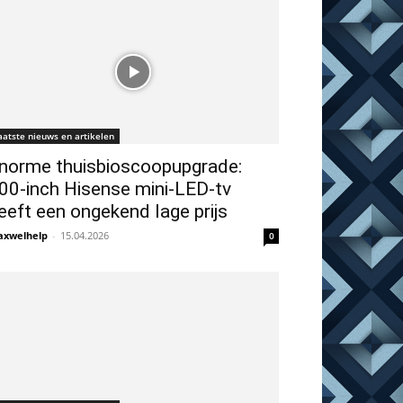
aatste nieuws en artikelen
norme thuisbioscoopupgrade:
00-inch Hisense mini-LED-tv
eeft een ongekend lage prijs
xwelhelp
-
15.04.2026
0