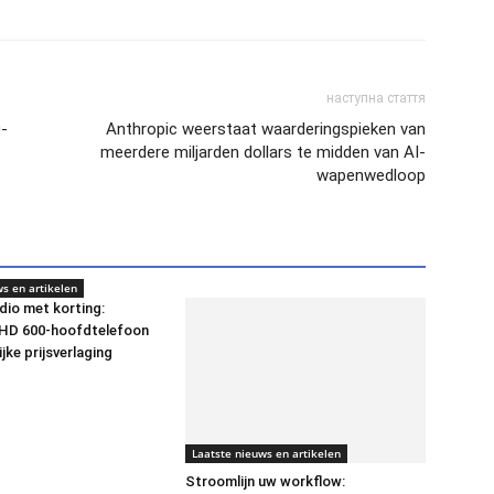
наступна стаття
-
Anthropic weerstaat waarderingspieken van
meerdere miljarden dollars te midden van AI-
wapenwedloop
s en artikelen
io met korting:
 HD 600-hoofdtelefoon
ijke prijsverlaging
Laatste nieuws en artikelen
Stroomlijn uw workflow: