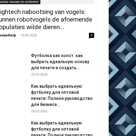
aatste nieuws en artikelen
ightech nabootsing van vogels:
unnen robotvogels de afnemende
opulaties wilde dieren...
xwelhelp
-
10.04.2026
0
Футболка как холст: как
выбрать идеальную основу
для печати и создать...
29.03.2026
Как выбрать идеальную
футболку для оптовой
печати: Полное руководство
для бизнеса...
28.03.2026
Как выбрать идеальную
футболку для оптовой
печати: Полное руководство