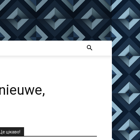
nieuwe,
Це цікаво!