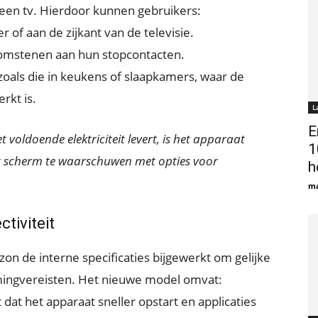
een tv. Hierdoor kunnen gebruikers:
r of aan de zijkant van de televisie.
oomstenen aan hun stopcontacten.
zoals die in keukens of slaapkamers, waar de
rkt is.
L
E
 voldoende elektriciteit levert, is het apparaat
1
 scherm te waarschuwen met opties voor
h
ma
tiviteit
n de interne specificaties bijgewerkt om gelijke
ingvereisten. Het nieuwe model omvat:
at het apparaat sneller opstart en applicaties