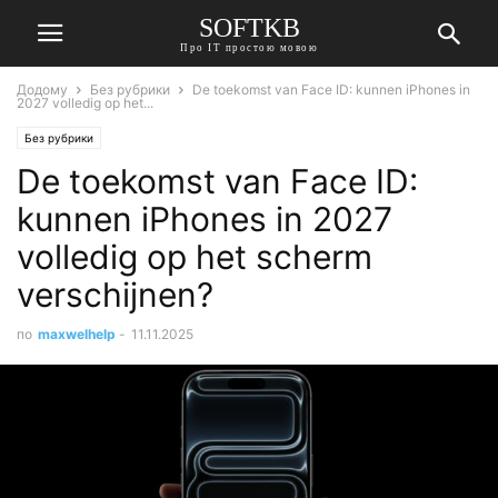
SOFTKB
Про ІТ простою мовою
Додому
Без рубрики
De toekomst van Face ID: kunnen iPhones in
2027 volledig op het...
Без рубрики
De toekomst van Face ID:
kunnen iPhones in 2027
volledig op het scherm
verschijnen?
по
maxwelhelp
-
11.11.2025