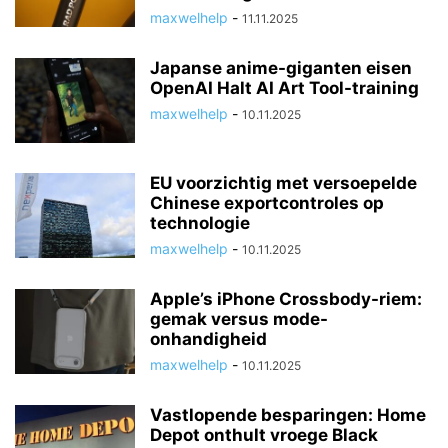
maxwelhelp
-
11.11.2025
Japanse anime-giganten eisen
OpenAI Halt AI Art Tool-training
maxwelhelp
-
10.11.2025
EU voorzichtig met versoepelde
Chinese exportcontroles op
technologie
maxwelhelp
-
10.11.2025
Apple’s iPhone Crossbody-riem:
gemak versus mode-
onhandigheid
maxwelhelp
-
10.11.2025
Vastlopende besparingen: Home
Depot onthult vroege Black