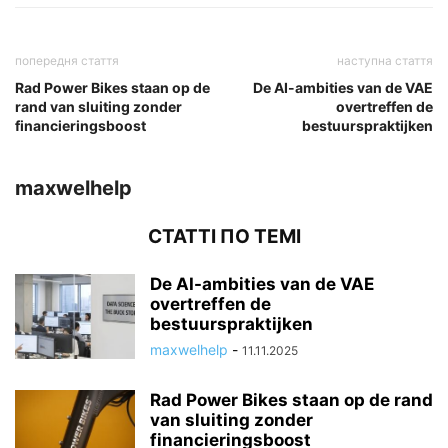
попередня стаття
наступна стаття
Rad Power Bikes staan op de
De AI-ambities van de VAE
rand van sluiting zonder
overtreffen de
financieringsboost
bestuurspraktijken
maxwelhelp
СТАТТІ ПО ТЕМІ
De AI-ambities van de VAE
overtreffen de
bestuurspraktijken
maxwelhelp
-
11.11.2025
Rad Power Bikes staan op de rand
van sluiting zonder
financieringsboost