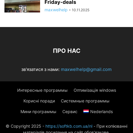
Friday-deals
maxwelhelp
-
10.11.2025
ПРО НАС
зв'язатися з нами:
maxwelhelp@gmail.com
Интересные программы
Оптимізація windows
Корисні поради
Системные программы
Мини программы
Сервис
Nederlands
© Copyright 2025 -
https://softkb.com.ua/nl
- При копіюванні
матеріалів посилання на сайт обов'язкове.