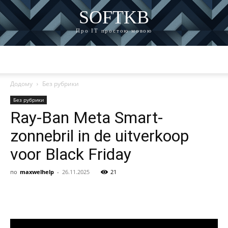
SOFTKB
Про ІТ простою мовою
Додому
Без рубрики
Без рубрики
Ray-Ban Meta Smart-
zonnebril in de uitverkoop
voor Black Friday
по
maxwelhelp
-
26.11.2025
21