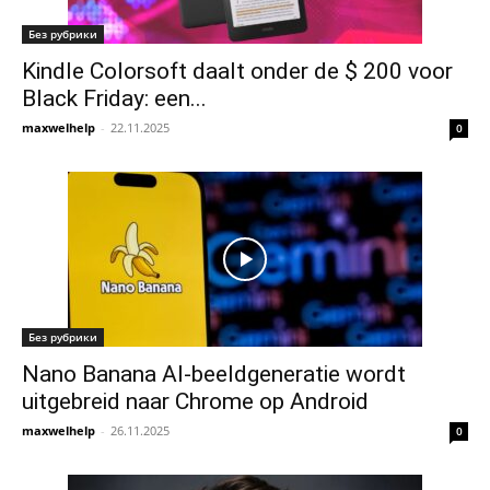
Без рубрики
Kindle Colorsoft daalt onder de $ 200 voor
Black Friday: een...
maxwelhelp
-
22.11.2025
0
Без рубрики
Nano Banana AI-beeldgeneratie wordt
uitgebreid naar Chrome op Android
maxwelhelp
-
26.11.2025
0