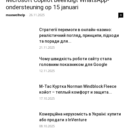
ondersteuning op 15 januari
maxwelhelp
-
26.11.2025
0
Стратегії перемоги в онлайн-казино:
реалістичний погляд, принципи, підходи
та поради для...
21.11.2025
Чому швидкість роботи сайту стала
головним показником для Google
12.11.2025
M-Tac Куртка Norman Windblock Fleece
койот – теплый комфорт и защита...
17.10.2025
Комерційна нерухомість в Україні: купити
або продати з InVenture
08.10.2025