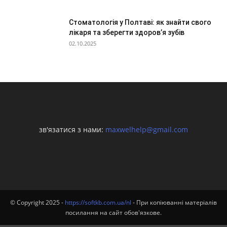
Стоматологія у Полтаві: як знайти свого
лікаря та зберегти здоров’я зубів
02.10.2025
зв'язатися з нами:
maxwelhelp@gmail.com
© Copyright 2025 -
https://softkb.com.ua/nl
- При копіюванні матеріалів
посилання на сайт обов'язкове.