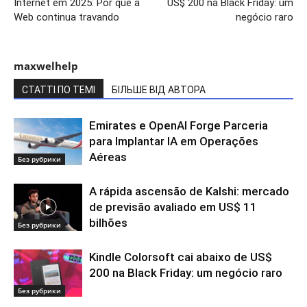
Internet em 2025: Por que a
US$ 200 na Black Friday: um
Web continua travando
negócio raro
maxwelhelp
СТАТТІ ПО ТЕМІ
БІЛЬШЕ ВІД АВТОРА
Emirates e OpenAI Forge Parceria
para Implantar IA em Operações
Aéreas
Без рубрики
A rápida ascensão de Kalshi: mercado
de previsão avaliado em US$ 11
bilhões
Без рубрики
Kindle Colorsoft cai abaixo de US$
200 na Black Friday: um negócio raro
Без рубрики