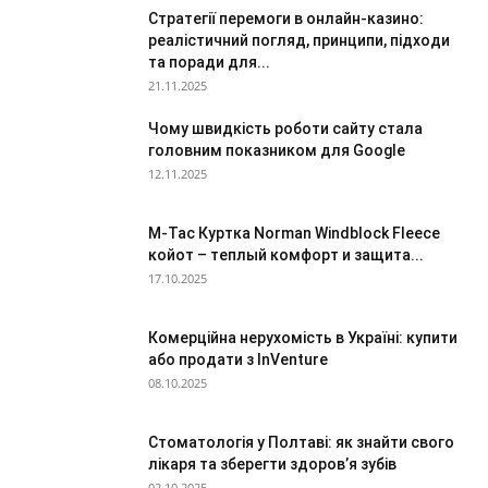
Стратегії перемоги в онлайн-казино:
реалістичний погляд, принципи, підходи
та поради для...
21.11.2025
Чому швидкість роботи сайту стала
головним показником для Google
12.11.2025
M-Tac Куртка Norman Windblock Fleece
койот – теплый комфорт и защита...
17.10.2025
Комерційна нерухомість в Україні: купити
або продати з InVenture
08.10.2025
Стоматологія у Полтаві: як знайти свого
лікаря та зберегти здоров’я зубів
02.10.2025