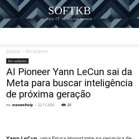
SOFTKB
Про ІТ простою мовою
Додому
Без рубрики
Без рубрики
AI Pioneer Yann LeCun sai da
Meta para buscar inteligência
de próxima geração
по
maxwelhelp
-
22.11.2025
20
Yann LeCun
, uma figura importante na pesquisa de