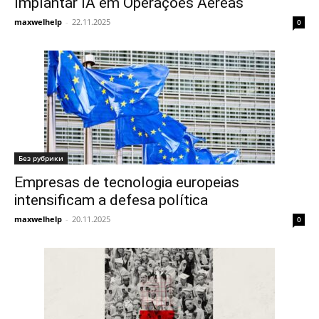
Implantar IA em Operações Aéreas
maxwelhelp
-
22.11.2025
0
Без рубрики
Empresas de tecnologia europeias
intensificam a defesa política
maxwelhelp
-
20.11.2025
0