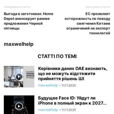
попередня стаття
наступна стаття
Выгода в заготовках: Home
ЕС проявляет
Depot анонсирует ранние
осторожность по поводу
предложения Черной
смягчения Китаем
пятницы
ограничений на экспорт
технологий
maxwelhelp
СТАТТІ ПО ТЕМІ
Керівники даних ОАЕ визнають,
що не можуть відстежити
прийняття рішень ШІ
maxwelhelp
-
11.11.2025
Будущее Face ID: Уйдут ли
iPhone в полный экран к 2027...
maxwelhelp
-
11.11.2025