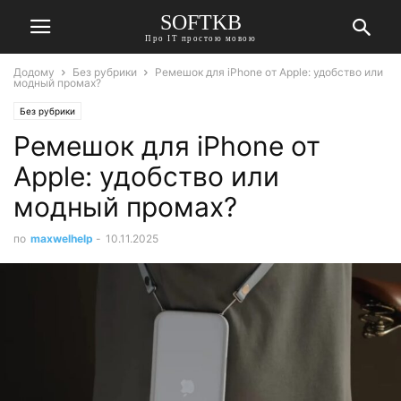
SOFTKB
Про ІТ простою мовою
Додому
Без рубрики
Ремешок для iPhone от Apple: удобство или
модный промах?
Без рубрики
Ремешок для iPhone от
Apple: удобство или
модный промах?
по
maxwelhelp
-
10.11.2025