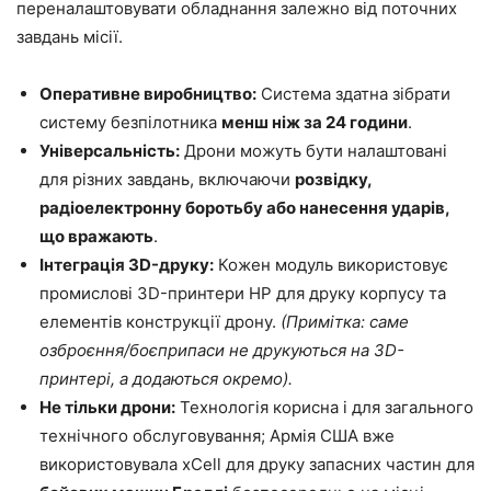
переналаштовувати обладнання залежно від поточних
завдань місії.
Оперативне виробництво:
Система здатна зібрати
систему безпілотника
менш ніж за 24 години
.
Універсальність:
Дрони можуть бути налаштовані
для різних завдань, включаючи
розвідку,
радіоелектронну боротьбу або нанесення ударів,
що вражають
.
Інтеграція 3D-друку:
Кожен модуль використовує
промислові 3D-принтери HP для друку корпусу та
елементів конструкції дрону.
(Примітка: саме
озброєння/боєприпаси не друкуються на 3D-
принтері, а додаються окремо).
Не тільки дрони:
Технологія корисна і для загального
технічного обслуговування; Армія США вже
використовувала xCell для друку запасних частин для