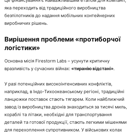
Це фінансування є найважливішим етапом для компанії,
яка переходить від традиційного виробництва
безпілотників до надання мобільних контейнерних
виробничих рішень.
Вирішення проблеми «протиборчої
логістики»
Основна місія Firestorm Labs – усунути критичну
вразливість у сучасних війнах:
«тиранію відстані»
.
У разі потенційних високоінтенсивних конфліктів,
наприклад, в Індо-Тихоокеанському регіоні, традиційні
ланцюжки поставок стають тягарем. Коли найближчий
завод із виробництва дронів знаходиться за тисячі миль,
кораблі та літаки, необхідні для транспортування
деталей та готової продукції, стають легкими мішенями
для перехоплення супротивником. У військових колах