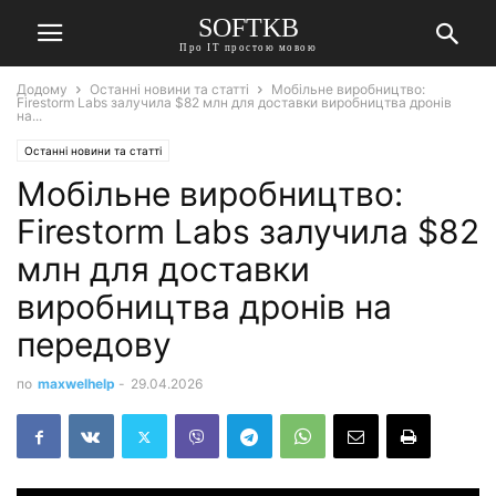
SOFTKB
Про ІТ простою мовою
Додому
Останні новини та статті
Мобільне виробництво:
Firestorm Labs залучила $82 млн для доставки виробництва дронів
на...
Останні новини та статті
Мобільне виробництво:
Firestorm Labs залучила $82
млн для доставки
виробництва дронів на
передову
по
maxwelhelp
-
29.04.2026