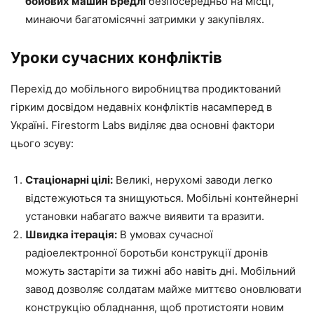
бойових машин Бредлі
безпосередньо на місці,
минаючи багатомісячні затримки у закупівлях.
Уроки сучасних конфліктів
Перехід до мобільного виробництва продиктований
гірким досвідом недавніх конфліктів насамперед в
Україні. Firestorm Labs виділяє два основні фактори
цього зсуву:
Стаціонарні цілі:
Великі, нерухомі заводи легко
відстежуються та знищуються. Мобільні контейнерні
установки набагато важче виявити та вразити.
Швидка ітерація:
В умовах сучасної
радіоелектронної боротьби конструкції дронів
можуть застаріти за тижні або навіть дні. Мобільний
завод дозволяє солдатам майже миттєво оновлювати
конструкцію обладнання, щоб протистояти новим