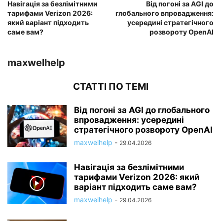
Навігація за безлімітними
Від погоні за AGI до
тарифами Verizon 2026:
глобального впровадження:
який варіант підходить
усередині стратегічного
саме вам?
розвороту OpenAI
maxwelhelp
СТАТТІ ПО ТЕМІ
Від погоні за AGI до глобального
впровадження: усередині
стратегічного розвороту OpenAI
maxwelhelp
-
29.04.2026
Навігація за безлімітними
тарифами Verizon 2026: який
варіант підходить саме вам?
maxwelhelp
-
29.04.2026