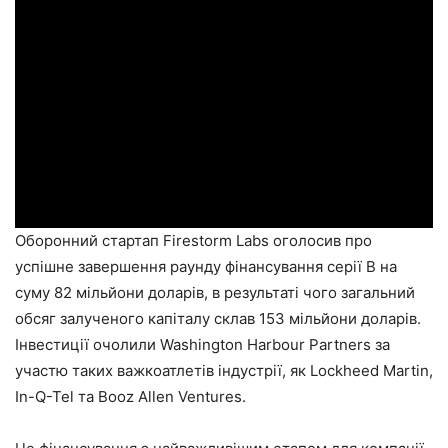
Оборонний стартап Firestorm Labs оголосив про
успішне завершення раунду фінансування серії B на
суму 82 мільйони доларів, в результаті чого загальний
обсяг залученого капіталу склав 153 мільйони доларів.
Інвестиції очолили Washington Harbour Partners за
участю таких важкоатлетів індустрії, як Lockheed Martin,
In-Q-Tel та Booz Allen Ventures.