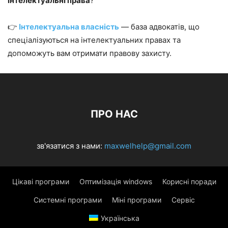
інтелектуальні права
?
👉
Інтелектуальна власність
— база адвокатів, що
спеціалізуються на інтелектуальних правах та
допоможуть вам отримати правову захисту.
ПРО НАС
зв'язатися з нами:
maxwelhelp@gmail.com
Цікаві програми
Оптимізація windows
Корисні поради
Системні програми
Міні програми
Сервіс
Українська