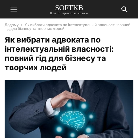
SOFTKB
Про ІТ простою мовою
Додому
Як вибрати адвоката по інтелектуальній власності: повний
гід для бізнесу та творчих людей
Як вибрати адвоката по
інтелектуальній власності:
повний гід для бізнесу та
творчих людей