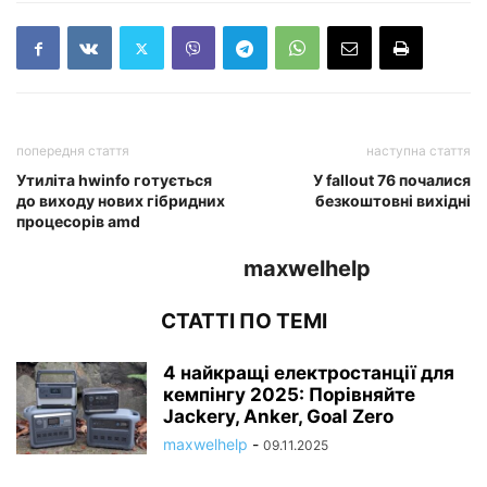
попередня стаття
наступна стаття
Утиліта hwinfo готується
У fallout 76 почалися
до виходу нових гібридних
безкоштовні вихідні
процесорів amd
maxwelhelp
СТАТТІ ПО ТЕМІ
4 найкращі електростанції для
кемпінгу 2025: Порівняйте
Jackery, Anker, Goal Zero
maxwelhelp
-
09.11.2025