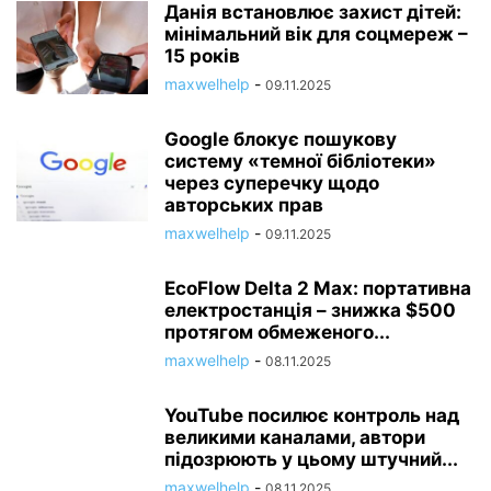
Данія встановлює захист дітей:
мінімальний вік для соцмереж –
15 років
maxwelhelp
-
09.11.2025
Google блокує пошукову
систему «темної бібліотеки»
через суперечку щодо
авторських прав
maxwelhelp
-
09.11.2025
EcoFlow Delta 2 Max: портативна
електростанція – знижка $500
протягом обмеженого...
maxwelhelp
-
08.11.2025
YouTube посилює контроль над
великими каналами, автори
підозрюють у цьому штучний...
maxwelhelp
-
08.11.2025