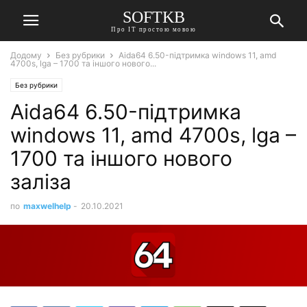
SOFTKB
Про ІТ простою мовою
Додому
Без рубрики
Aida64 6.50-підтримка windows 11, amd
4700s, lga – 1700 та іншого нового...
Без рубрики
Aida64 6.50-підтримка
windows 11, amd 4700s, lga –
1700 та іншого нового
заліза
по
maxwelhelp
-
20.10.2021