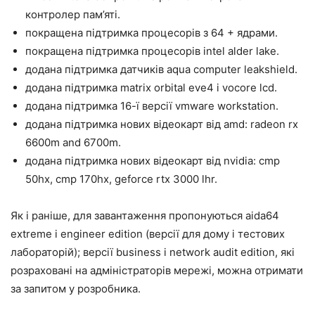
контролер пам’яті.
покращена підтримка процесорів з 64 + ядрами.
покращена підтримка процесорів intel alder lake.
додана підтримка датчиків aqua computer leakshield.
додана підтримка matrix orbital eve4 і vocore lcd.
додана підтримка 16-ї версії vmware workstation.
додана підтримка нових відеокарт від amd: radeon rx
6600m and 6700m.
додана підтримка нових відеокарт від nvidia: cmp
50hx, cmp 170hx, geforce rtx 3000 lhr.
Як і раніше, для завантаження пропонуються aida64
extreme і engineer edition (версії для дому і тестових
лабораторій); версії business і network audit edition, які
розраховані на адміністраторів мережі, можна отримати
за запитом у розробника.