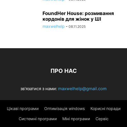
FoundHer House: розмивання
кордонів для жінок у ШІ
maxwelhelp
-
08.11.2025
ПРО НАС
зв'язатися з нами:
maxwelhelp@gmail.com
Цікаві програми
Оптимізація windows
Корисні поради
Системні програми
Міні програми
Сервіс