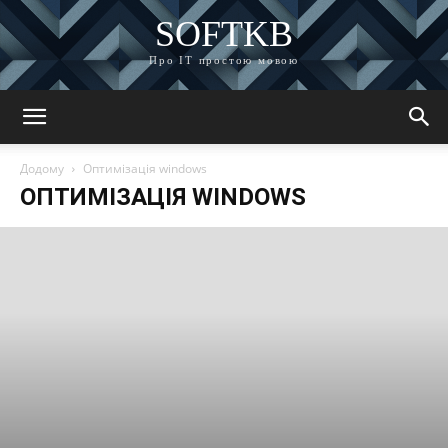
SOFTKB
Про ІТ простою мовою
Додому
Оптимізація windows
ОПТИМІЗАЦІЯ WINDOWS