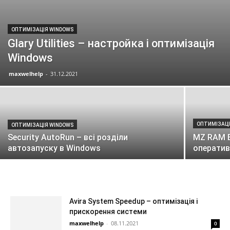
ОПТИМІЗАЦІЯ WINDOWS
Glary Utilities – настройка і оптимізація
Windows
maxwelhelp
-
31.12.2021
ОПТИМІЗАЦІ
ОПТИМІЗАЦІЯ WINDOWS
Security AutoRun – всі розділи
MZ RAM B
автозапуску в Windows
оператив
Avira System Speedup – оптимізація і
прискорення системи
maxwelhelp
-
08.11.2021
0