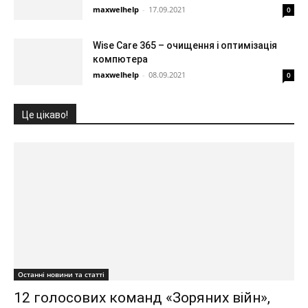
maxwelhelp
-
17.09.2021
0
Wise Care 365 – очищення і оптимізація
компютера
maxwelhelp
-
08.09.2021
0
Це цікаво!
Останні новини та статті
12 голосових команд «Зоряних війн»,