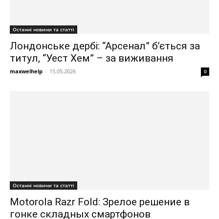
Останні новини та статті
Лондонське дербі: “Арсенал” б’ється за
титул, “Уест Хем” – за виживання
maxwelhelp
-
15.05.2026
0
Останні новини та статті
Motorola Razr Fold: Зрелое решение в
гонке складных смартфонов