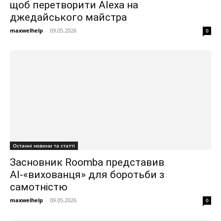
щоб перетворити Alexa на
джедайського майстра
maxwelhelp
-
09.05.2026
0
Останні новини та статті
Засновник Roomba представив
AI-«вихованця» для боротьби з
самотністю
maxwelhelp
-
09.05.2026
0