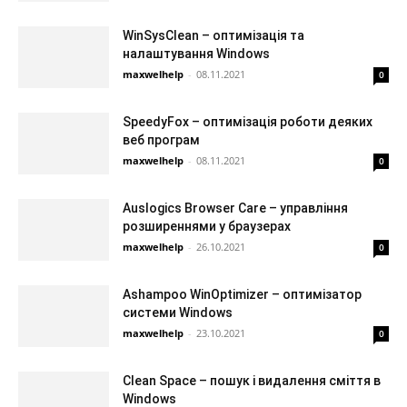
WinSysClean – оптимізація та
налаштування Windows
maxwelhelp
-
08.11.2021
0
SpeedyFox – оптимізація роботи деяких
веб програм
maxwelhelp
-
08.11.2021
0
Auslogics Browser Care – управління
розширеннями у браузерах
maxwelhelp
-
26.10.2021
0
Ashampoo WinOptimizer – оптимізатор
системи Windows
maxwelhelp
-
23.10.2021
0
Clean Space – пошук і видалення сміття в
Windows