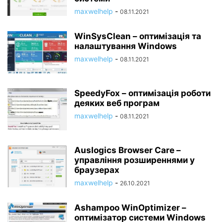
maxwelhelp
-
08.11.2021
WinSysClean – оптимізація та
налаштування Windows
maxwelhelp
-
08.11.2021
SpeedyFox – оптимізація роботи
деяких веб програм
maxwelhelp
-
08.11.2021
Auslogics Browser Care –
управління розширеннями у
браузерах
maxwelhelp
-
26.10.2021
Ashampoo WinOptimizer –
оптимізатор системи Windows