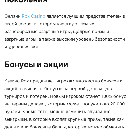
Онлайн
Rox Casino
является лучшим представителем в
своей сфере, в котором участвуют самые
разнообразные азартные игры, щедрые призы и
азартные игры, а также высокий уровень безопасности
и удовольствия.
Бонусы и акции
Казино Rox предлагает игрокам множество бонусов и
акций, начиная от бонусов на первый депозит для
турниров и лотерей. Новым игроком станет 100% бонус
на первый депозит, который может получить до 20 000
рублей. Кроме того, можно изменить случайные
выигрыши, в которые входят крупные призы, такие как
деньги или бонусные баллы, которые можно обменять