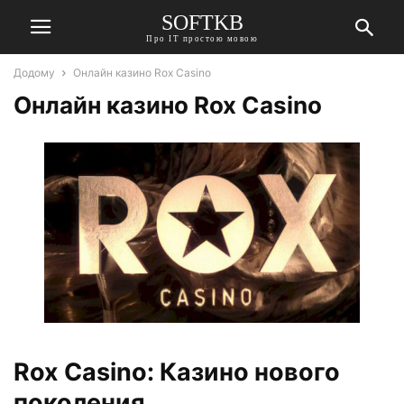
SOFTKB
Про ІТ простою мовою
Додому
Онлайн казино Rox Casino
Онлайн казино Rox Casino
Rox Casino: Казино нового
поколения