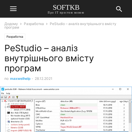
SOFTKB
Про ІТ простою мовою
Додому
Разработка
PeStudio – аналіз внутрішнього вмісту
програм
Разработка
PeStudio – аналіз
внутрішнього вмісту
програм
по
maxwelhelp
-
28.12.2021