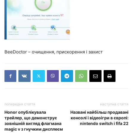
BeeDoctor – очищення, прискорення і захист
попередня стаття
наступна стаття
Honor опублікувала
Названі найбільш продавані
трейлер, що демонструє
консолі і відеоігри в європі:
зовнішній вигляд флагмана
nintendo switch і fifa 22
magic v з гнучким дисплеєм