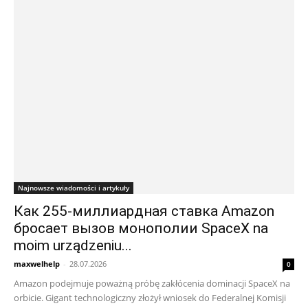
Najnowsze wiadomości i artykuły
Как 255-миллиардная ставка Amazon
бросает вызов монополии SpaceX na
moim urządzeniu...
maxwelhelp
-
28.07.2026
0
Amazon podejmuje poważną próbę zakłócenia dominacji SpaceX na
orbicie. Gigant technologiczny złożył wniosek do Federalnej Komisji