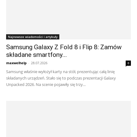
Najnowsze wiadomości i artykuły
Samsung Galaxy Z Fold 8 i Flip 8: Zamów
składane smartfony...
maxwelhelp
-
28.07.2026
0
Samsung właśnie wyłożył karty na stół, prezentując całą linię
składanych urządzeń. Stało się to podczas prezentacji Galaxy
Unpacked 2026. Na scenie pojawiły się trzy...