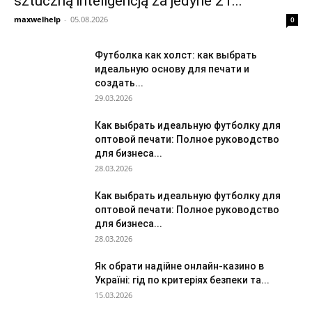
sztuczną inteligencją za jedyne 21...
maxwelhelp
-
05.08.2026
0
Футболка как холст: как выбрать
идеальную основу для печати и
создать...
29.03.2026
Как выбрать идеальную футболку для
оптовой печати: Полное руководство
для бизнеса...
28.03.2026
Как выбрать идеальную футболку для
оптовой печати: Полное руководство
для бизнеса...
28.03.2026
Як обрати надійне онлайн-казино в
Україні: гід по критеріях безпеки та...
15.03.2026