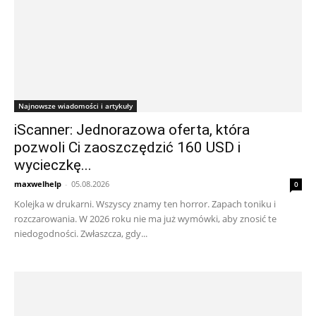
Najnowsze wiadomości i artykuły
iScanner: Jednorazowa oferta, która
pozwoli Ci zaoszczędzić 160 USD i
wycieczkę...
maxwelhelp
-
05.08.2026
0
Kolejka w drukarni. Wszyscy znamy ten horror. Zapach toniku i
rozczarowania. W 2026 roku nie ma już wymówki, aby znosić te
niedogodności. Zwłaszcza, gdy...