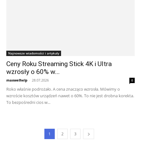
Najnowsze wiadomości i artykuły
Ceny Roku Streaming Stick 4K i Ultra
wzrosły o 60% w...
maxwelhelp
-
28.07.2026
0
Roko właśnie podrożało. A cena znacząco wzrosła. Mówimy o
wzroście kosztów urządzeń nawet o 60%. To nie jest drobna korekta.
To bezpośredni cios w...
1
2
3