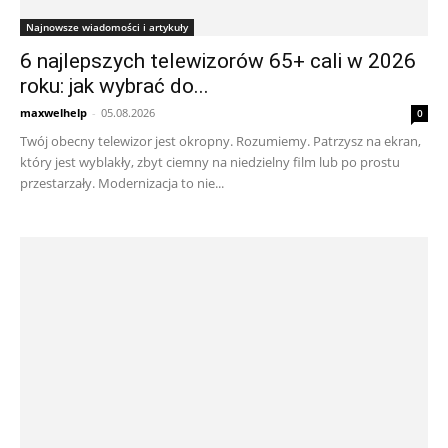
Najnowsze wiadomości i artykuły
6 najlepszych telewizorów 65+ cali w 2026
roku: jak wybrać do...
maxwelhelp
-
05.08.2026
0
Twój obecny telewizor jest okropny. Rozumiemy. Patrzysz na ekran,
który jest wyblakły, zbyt ciemny na niedzielny film lub po prostu
przestarzały. Modernizacja to nie...