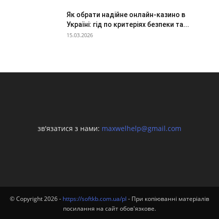
Як обрати надійне онлайн-казино в
Україні: гід по критеріях безпеки та...
15.03.2026
зв'язатися з нами:
maxwelhelp@gmail.com
© Copyright 2026 -
https://softkb.com.ua/pl
- При копіюванні матеріалів
посилання на сайт обов'язкове.