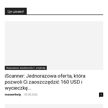
Це цікаво!
Najnowsze wiadomości i artykuły
iScanner: Jednorazowa oferta, która
pozwoli Ci zaoszczędzić 160 USD i
wycieczkę...
maxwelhelp
-
05.08.2026
0