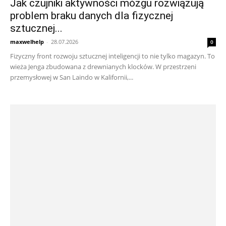
Jak czujniki aktywności mózgu rozwiązują
problem braku danych dla fizycznej
sztucznej...
maxwelhelp
-
28.07.2026
0
Fizyczny front rozwoju sztucznej inteligencji to nie tylko magazyn. To
wieża Jenga zbudowana z drewnianych klocków. W przestrzeni
przemysłowej w San Laindo w Kalifornii,...