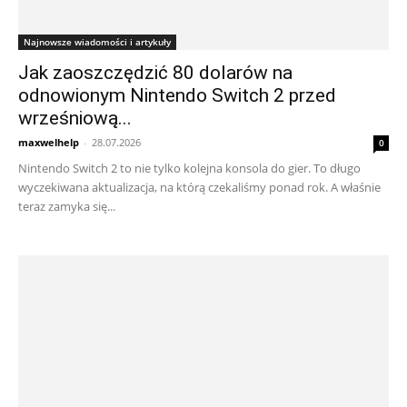
Najnowsze wiadomości i artykuły
Jak zaoszczędzić 80 dolarów na
odnowionym Nintendo Switch 2 przed
wrześniową...
maxwelhelp
-
28.07.2026
0
Nintendo Switch 2 to nie tylko kolejna konsola do gier. To długo
wyczekiwana aktualizacja, na którą czekaliśmy ponad rok. A właśnie
teraz zamyka się...