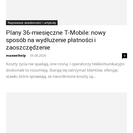
Najnowsze wiadomości i artykuły
Plany 36-miesięczne T-Mobile: nowy
sposób na wydłużenie płatności i
zaoszczędzenie
maxwelhelp
-
05.08.2026
0
Koszty życia nie spadają, one rosną. I operatorzy telekomunikacyjni
doskonale to rozumieją. Starają się zatrzymać klientów, oferując
stawki, które sprawiają, że nieuniknione koszty są...