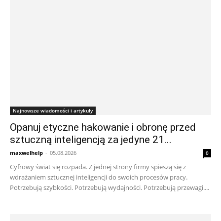
Najnowsze wiadomości i artykuły
Opanuj etyczne hakowanie i obronę przed
sztuczną inteligencją za jedyne 21...
maxwelhelp
-
05.08.2026
0
Cyfrowy świat się rozpada. Z jednej strony firmy spieszą się z
wdrażaniem sztucznej inteligencji do swoich procesów pracy.
Potrzebują szybkości. Potrzebują wydajności. Potrzebują przewagi....