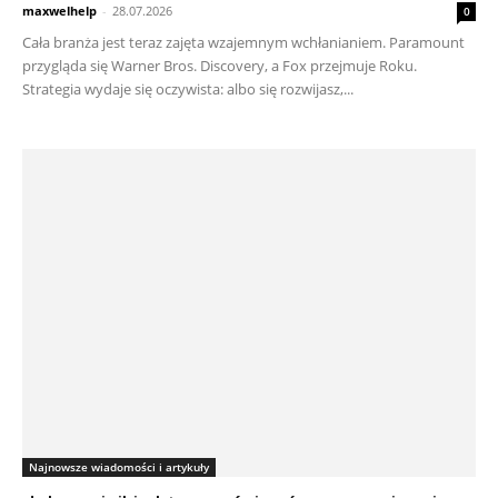
maxwelhelp
-
28.07.2026
0
Cała branża jest teraz zajęta wzajemnym wchłanianiem. Paramount
przygląda się Warner Bros. Discovery, a Fox przejmuje Roku.
Strategia wydaje się oczywista: albo się rozwijasz,...
Najnowsze wiadomości i artykuły