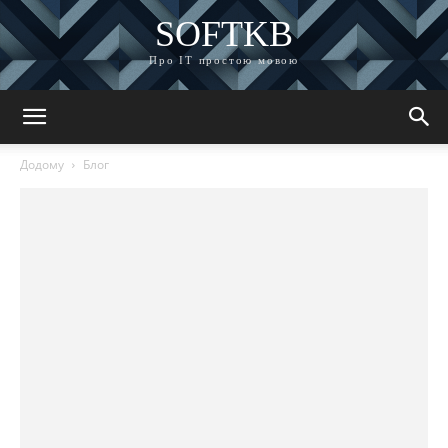
SOFTKB
Про ІТ простою мовою
Додому
Блог