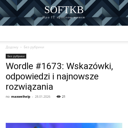
SOFTKB
Про ІТ простою мовою
Додому
Без рубрики
Без рубрики
Wordle #1673: Wskazówki,
odpowiedzi i najnowsze
rozwiązania
по
maxwelhelp
-
28.01.2026
21