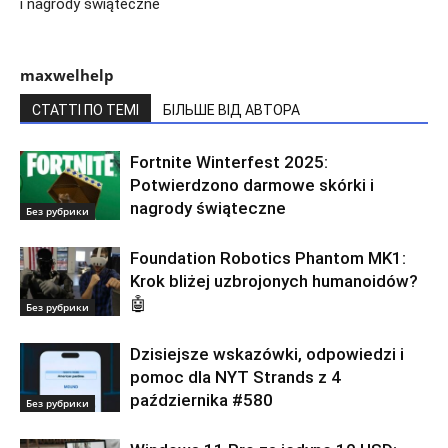
i nagrody świąteczne
maxwelhelp
СТАТТІ ПО ТЕМІ
БІЛЬШЕ ВІД АВТОРА
Fortnite Winterfest 2025:
Potwierdzono darmowe skórki i
nagrody świąteczne
Без рубрики
Foundation Robotics Phantom MK1:
Krok bliżej uzbrojonych humanoidów?
🤖
Без рубрики
Dzisiejsze wskazówki, odpowiedzi i
pomoc dla NYT Strands z 4
października #580
Без рубрики