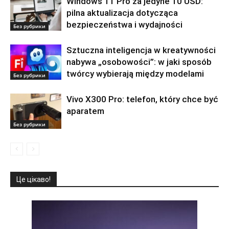
Windows 11 Pro za jedyne 10 USD:
pilna aktualizacja dotycząca
bezpieczeństwa i wydajności
Без рубрики
Sztuczna inteligencja w kreatywności
nabywa „osobowości”: w jaki sposób
twórcy wybierają między modelami
Без рубрики
Vivo X300 Pro: telefon, który chce być
aparatem
Без рубрики
Це цікаво!