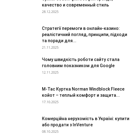
качество и современный стиль
28.12.2025
Стратегії перемоги в онлайн-казино:
реалістичний погляд, принципи, підходи
та поради для...
21.11.2025
Чому швидкість роботи сайту стала
головним показником для Google
12.11.2025
M-Tac Куртка Norman Windblock Fleece
койот – теплый комфорт и защита...
17.10.2025
Комерційна нерухомість в Україні: купити
або продати з InVenture
08.10.2025