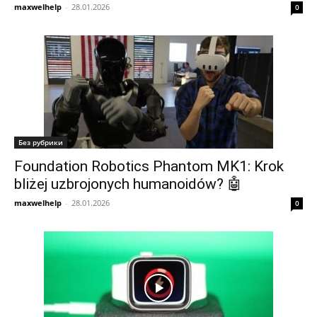
maxwelhelp
-
28.01.2026
0
Без рубрики
Foundation Robotics Phantom MK1: Krok
bliżej uzbrojonych humanoidów? 🤖
maxwelhelp
-
28.01.2026
0