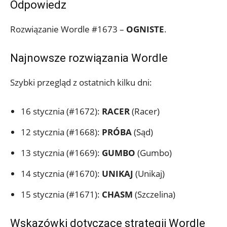
Odpowiedz
Rozwiązanie Wordle #1673 –
OGNISTE
.
Najnowsze rozwiązania Wordle
Szybki przegląd z ostatnich kilku dni:
16 stycznia (#1672):
RACER
(Racer)
12 stycznia (#1668):
PRÓBA
(Sąd)
13 stycznia (#1669):
GUMBO
(Gumbo)
14 stycznia (#1670):
UNIKAJ
(Unikaj)
15 stycznia (#1671):
CHASM
(Szczelina)
Wskazówki dotyczące strategii Wordle