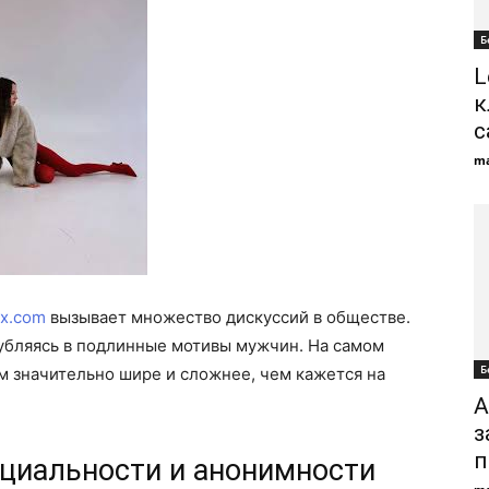
Б
L
к
с
ma
x.com
вызывает множество дискуссий в обществе.
лубляясь в подлинные мотивы мужчин. На самом
Б
м значительно шире и сложнее, чем кажется на
A
з
п
циальности и анонимности