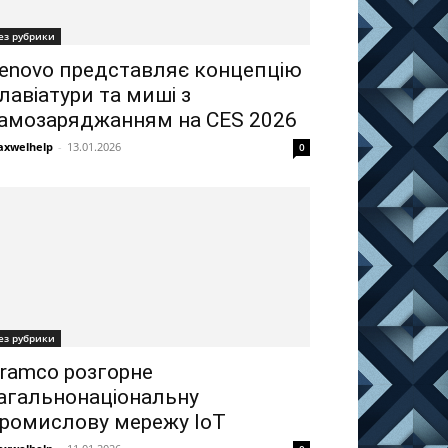
ез рубрики
enovo представляє концепцію
лавіатури та миші з
амозаряджанням на CES 2026
xwelhelp
-
13.01.2026
0
ез рубрики
ramco розгорне
агальнонаціональну
ромислову мережу IoT