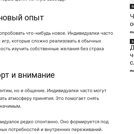
Б
 новый опыт
Ч
о
ma
опробовать что-нибудь новое. Индивидуалки часто
 игр, которые сложно реализовать в обычных
Б
Д
ость изучить собственные желания без страха
ч
с
ma
рт и внимание
нтим, но и общение. Индивидуалки часто могут
ать атмосферу принятия. Это помогает снять
значимым.
видуалок редко спонтанно. Оно формируется под
ных потребностей и внутренних переживаний.