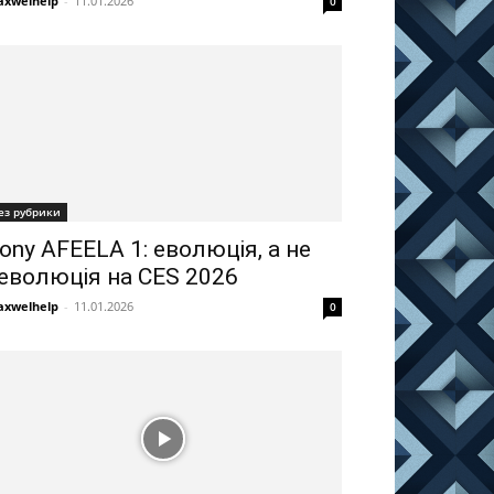
xwelhelp
-
11.01.2026
0
ез рубрики
ony AFEELA 1: еволюція, а не
еволюція на CES 2026
xwelhelp
-
11.01.2026
0