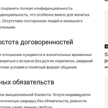
ma
 сохранить полную конфиденциальность.
денциальность, что особенно важно для женатых
. Отсутствие посторонних людей и излишнего
тельными.
остота договоренностей
Б
S
и отношения нуждаются в значительных временных
р
вориться о встрече без долгих переписок, свиданий
еткие условия и понятный формат общения.
ma
ных обязательств
или эмоциональной близости. Услуги индивидуалок
огическую разрядку без обязательств, ревности
оторые ценят личную свободу.