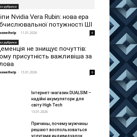
ез рубрики
іпи Nvidia Vera Rubin: нова ера
бчислювальної потужності ШІ
xwelhelp
-
11.01.2026
0
ез рубрики
еменція не знищує почуттів:
ому присутність важливіша за
лова
xwelhelp
-
13.01.2026
0
Інтернет-магазин DUALSIM –
надійні акумулятори для
світу High Tech
13.01.2026
Причины, почему мужчины
решают воспользоваться
услугами индивидуалок