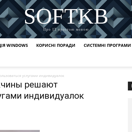
SOFTKB
Про ІТ простою мовою
ЦІЯ WINDOWS
КОРИСНІ ПОРАДИ
СИСТЕМНІ ПРОГРАМИ
льзоваться услугами индивидуалок
жчины решают
угами индивидуалок