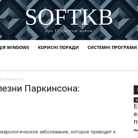
SOFTKB
Про ІТ простою мовою
ЦІЯ WINDOWS
КОРИСНІ ПОРАДИ
СИСТЕМНІ ПРОГРАМИ
 особенности
лезни Паркинсона:
Б
E
е
п
ma
еврологическое заболевание, которое приводит к