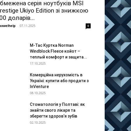
бмежена серія ноутбуків MSI
restige Ukiyo Edition зі знижкою
00 доларів...
xwelhelp
-
07.11.2025
0
M-Tac Куртка Norman
Windblock Fleece койот –
теплый комфорт и защита...
17.10.2025
Комерційна нерухомість в
Україні: купити або продати з
InVenture
08.10.2025
Стоматологія у Полтаві: як
знайти свого лікаря та
зберегти здоров’я зубів
02.10.2025