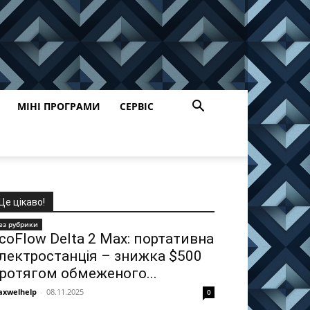
МІНІ ПРОГРАМИ
СЕРВІС
Це цікаво!
ез рубрики
coFlow Delta 2 Max: портативна
лектростанція – знижка $500
ротягом обмеженого...
xwelhelp
-
08.11.2025
0