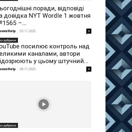
ьогоднішні поради, відповіді
а довідка NYT Wordle 1 жовтня
1565 –...
xwelhelp
-
03.11.2025
0
ез рубрики
ouTube посилює контроль над
еликими каналами, автори
ідозрюють у цьому штучний...
xwelhelp
-
08.11.2025
0
ез рубрики