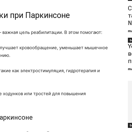
С
ки при Паркинсоне
т
№
ma
 важная цель реабилитации. В этом помогают:
Б
Y
улучшает кровообращение, уменьшает мышечное
в
ению.
п
ma
акие как электростимуляция, гидротерапия и
е ходунков или тростей для повышения
Паркинсоне
Б