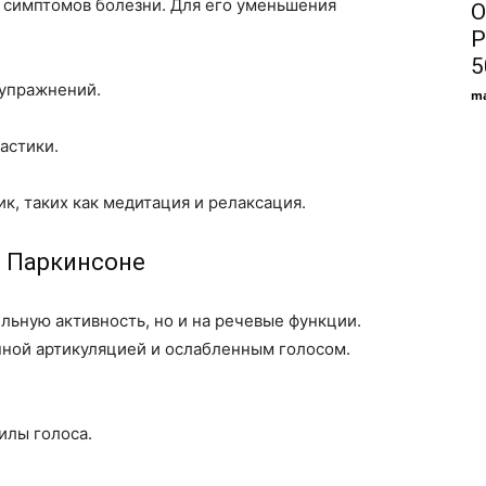
 симптомов болезни. Для его уменьшения
О
P
5
упражнений.
ma
астики.
к, таких как медитация и релаксация.
 Паркинсоне
льную активность, но и на речевые функции.
нной артикуляцией и ослабленным голосом.
илы голоса.