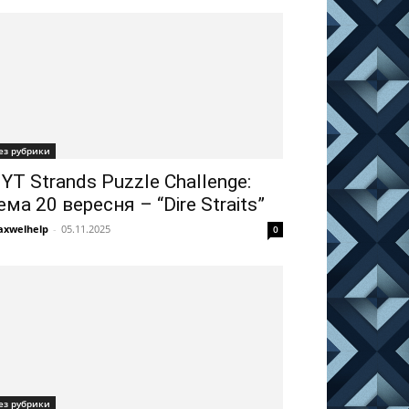
ез рубрики
YT Strands Puzzle Challenge:
ема 20 вересня – “Dire Straits”
xwelhelp
-
05.11.2025
0
ез рубрики