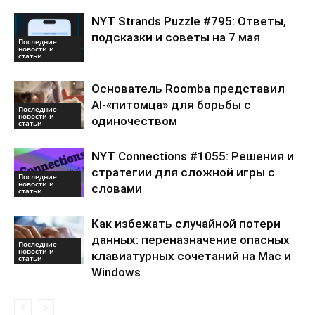
NYT Strands Puzzle #795: Ответы,
подсказки и советы на 7 мая
Последние
новости и
статьи
Основатель Roomba представил
AI-«питомца» для борьбы с
Последние
новости и
одиночеством
статьи
NYT Connections #1055: Решения и
стратегии для сложной игры с
Последние
новости и
словами
статьи
Как избежать случайной потери
данных: переназначение опасных
Последние
новости и
клавиатурных сочетаний на Mac и
статьи
Windows