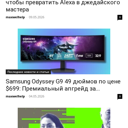
чтобы превратить Alexa в джедайского
мастера
maxwelhelp
-
09.05.2026
0
Последние новости и статьи
Samsung Odyssey G9 49 дюймов по цене
$699: Премиальный апгрейд за...
maxwelhelp
-
04.05.2026
0