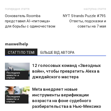
попередня стаття
наступна стаття
Основатель Roomba
NYT Strands Puzzle #795:
представил AI-«питомца»
Ответы, подсказки и
для борьбы с одиночеством
советы на 7 мая
maxwelhelp
СТАТТІ ПО ТЕМІ
БІЛЬШЕ ВІД АВТОРА
12 голосовых команд «Звездных
войн», чтобы превратить Alexa в
Последние
новости и
джедайского мастера
статьи
Meta внедряет новые
инструменты верификации
Последние
новости и
возраста на фоне судебного
статьи
разбирательства в Нью-Мексико