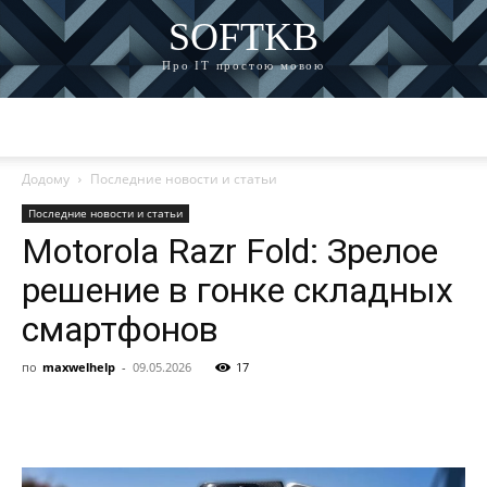
SOFTKB
Про ІТ простою мовою
Додому
Последние новости и статьи
Последние новости и статьи
Motorola Razr Fold: Зрелое
решение в гонке складных
смартфонов
по
maxwelhelp
-
09.05.2026
17