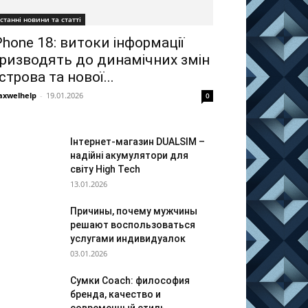
станні новини та статті
Phone 18: витоки інформації
ризводять до динамічних змін
строва та нової...
xwelhelp
-
19.01.2026
0
Інтернет-магазин DUALSIM –
надійні акумулятори для
світу High Tech
13.01.2026
Причины, почему мужчины
решают воспользоваться
услугами индивидуалок
03.01.2026
Сумки Coach: философия
бренда, качество и