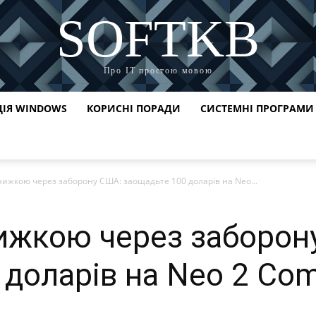
SOFTKB
Про ІТ простою мовою
ЦІЯ WINDOWS
КОРИСНІ ПОРАДИ
СИСТЕМНІ ПРОГРАМИ
 знижкою через заборону США: заощадьте 100 доларів на Neo...
знижкою через заборо
 доларів на Neo 2 Co