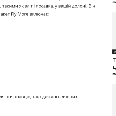
ma
кими як зліт і посадка, у вашій долоні. Він
Пакет Fly More включає:
О
T
д
ma
 початківців, так і для досвідчених