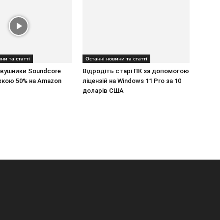
ни та статті
Останні новини та статті
авушники Soundcore
Відродіть старі ПК за допомогою
ижкою 50% на Amazon
ліцензій на Windows 11 Pro за 10
доларів США