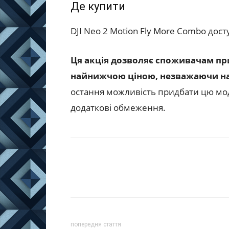
Де купити
DJI Neo 2 Motion Fly More Combo дос
Ця акція дозволяє споживачам пр
найнижчою ціною, незважаючи на 
остання можливість придбати цю моде
додаткові обмеження.
попередня стаття