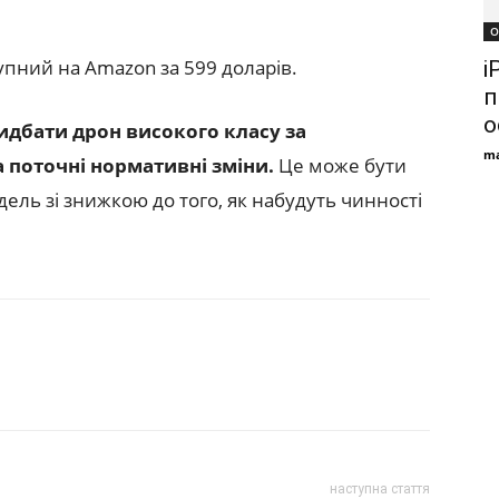
О
тупний на Amazon за 599 доларів.
i
п
о
идбати дрон високого класу за
ma
поточні нормативні зміни.
Це може бути
ль зі знижкою до того, як набудуть чинності
наступна стаття