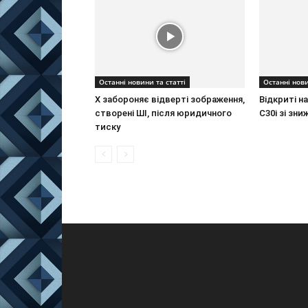
Останні новини та статті
Останні нови
X забороняє відверті зображення,
Відкриті н
створені ШІ, після юридичного
C30i зі зн
тиску