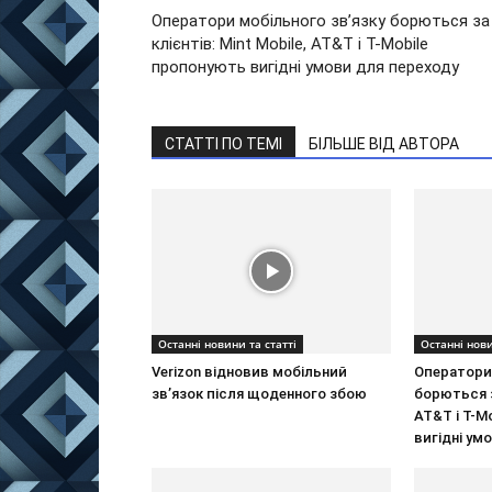
Оператори мобільного зв’язку борються за
клієнтів: Mint Mobile, AT&T і T-Mobile
пропонують вигідні умови для переходу
СТАТТІ ПО ТЕМІ
БІЛЬШЕ ВІД АВТОРА
Останні новини та статті
Останні нови
Verizon відновив мобільний
Оператори 
зв’язок після щоденного збою
борються за
AT&T і T-M
вигідні ум