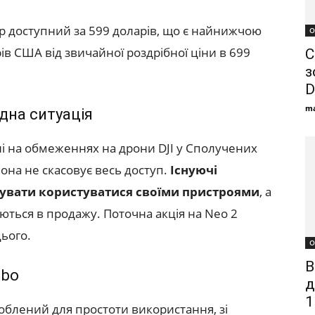
ер доступний за 599 доларів, що є найнижчою
О
рів США від звичайної роздрібної ціни в 699
C
з
D
ma
дна ситуація
і на обмеженнях на дрони DJI у Сполучених
вона не скасовує весь доступ.
Існуючі
увати користуватися своїми пристроями
, а
ються в продажу. Поточна акція на Neo 2
ього.
О
В
mbo
д
1
роблений для простоти використання, зі