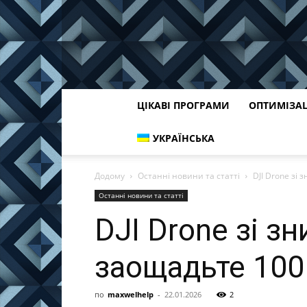
ЦІКАВІ ПРОГРАМИ
ОПТИМІЗА
УКРАЇНСЬКА
Додому
Останні новини та статті
DJI Drone зі
Останні новини та статті
DJI Drone зі 
заощадьте 100
по
maxwelhelp
-
22.01.2026
2