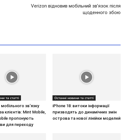
Verizon відновив мобільний зв’язок після
щоденного збою
ни та статті
Останні новини та статті
мобільного зв’язку
iPhone 18: витоки інформації
 клієнтів: Mint Mobile,
призводять до динамічних змін
obile пропонують
острова та нової лінійки моделей
ови для переходу