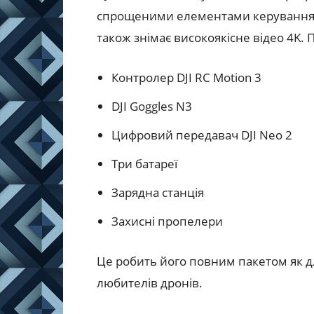
спрощеними елементами керування, та
також знімає високоякісне відео 4K. 
Контролер DJI RC Motion 3
DJI Goggles N3
Цифровий передавач DJI Neo 2
Три батареї
Зарядна станція
Захисні пропелери
Це робить його повним пакетом як для
любителів дронів.