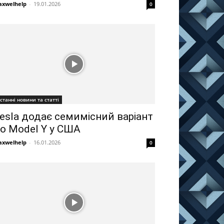
xwelhelp
-
19.01.2026
0
станні новини та статті
esla додає семимісний варіант
о Model Y у США
xwelhelp
-
16.01.2026
0