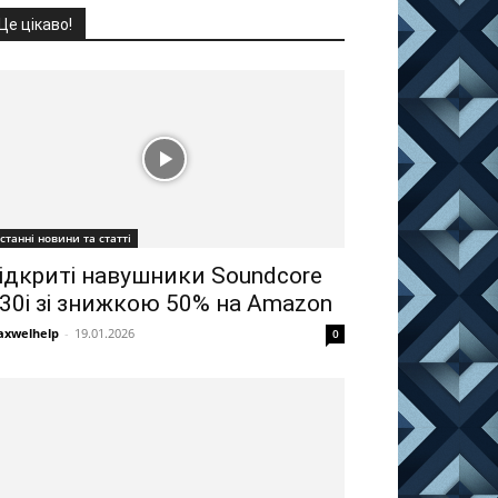
Це цікаво!
станні новини та статті
ідкриті навушники Soundcore
30i зі знижкою 50% на Amazon
xwelhelp
-
19.01.2026
0