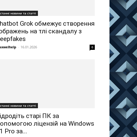
станні новини та статті
hatbot Grok обмежує створення
ображень на тлі скандалу з
eepfakes
xwelhelp
-
16.01.2026
0
станні новини та статті
ідродіть старі ПК за
опомогою ліцензій на Windows
1 Pro за...