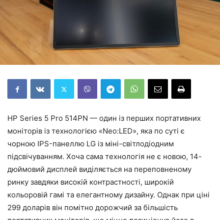
HP Series 5 Pro 514PN — один із перших портативних
моніторів із технологією «Neo:LED», яка по суті є
чорною IPS-панеллю LG із міні-світлодіодним
підсвічуванням. Хоча сама технологія не є новою, 14-
дюймовий дисплей виділяється на переповненому
ринку завдяки високій контрастності, широкій
кольоровій гамі та елегантному дизайну. Однак при ціні
299 доларів він помітно дорожчий за більшість