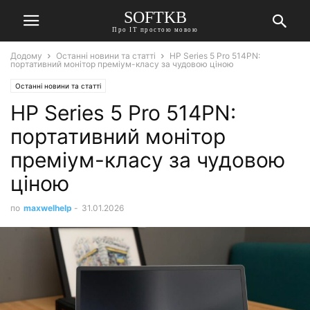
SOFTKB
Про ІТ простою мовою
Додому
Останні новини та статті
HP Series 5 Pro 514PN:
портативний монітор преміум-класу за чудовою ціною
Останні новини та статті
HP Series 5 Pro 514PN:
портативний монітор
преміум-класу за чудовою
ціною
по
maxwelhelp
-
31.01.2026