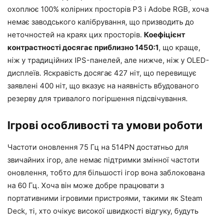
охоплює 100% колірних просторів P3 і Adobe RGB, хоча
немає заводського калібрування, що призводить до
неточностей на краях цих просторів.
Коефіцієнт
контрастності досягає приблизно 1450:1
, що краще,
ніж у традиційних IPS-панелей, але нижче, ніж у OLED-
дисплеїв. Яскравість досягає 427 ніт, що перевищує
заявлені 400 ніт, що вказує на наявність вбудованого
резерву для тривалого погіршення підсвічування.
Ігрові особливості та умови роботи
Частоти оновлення 75 Гц на 514PN достатньо для
звичайних ігор, але немає підтримки змінної частоти
оновлення, тобто для більшості ігор вона заблокована
на 60 Гц. Хоча він може добре працювати з
портативними ігровими пристроями, такими як Steam
Deck, ті, хто очікує високої швидкості відгуку, будуть