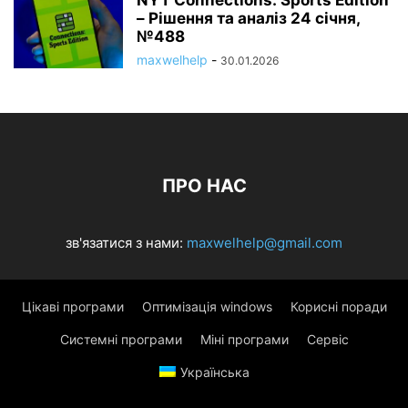
NYT Connections: Sports Edition
– Рішення та аналіз 24 січня,
№488
maxwelhelp
-
30.01.2026
ПРО НАС
зв'язатися з нами:
maxwelhelp@gmail.com
Цікаві програми
Оптимізація windows
Корисні поради
Системні програми
Міні програми
Сервіс
Українська