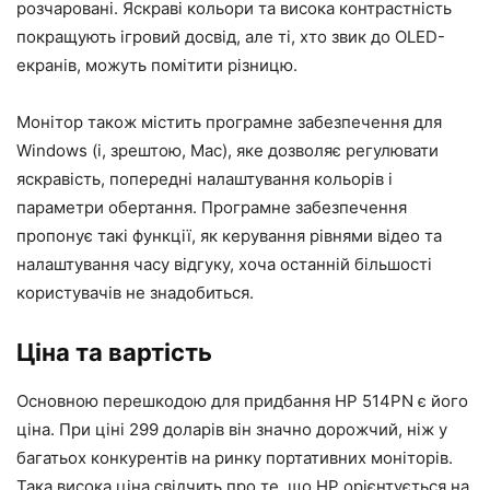
розчаровані. Яскраві кольори та висока контрастність
покращують ігровий досвід, але ті, хто звик до OLED-
екранів, можуть помітити різницю.
Монітор також містить програмне забезпечення для
Windows (і, зрештою, Mac), яке дозволяє регулювати
яскравість, попередні налаштування кольорів і
параметри обертання. Програмне забезпечення
пропонує такі функції, як керування рівнями відео та
налаштування часу відгуку, хоча останній більшості
користувачів не знадобиться.
Ціна та вартість
Основною перешкодою для придбання HP 514PN є його
ціна. При ціні 299 доларів він значно дорожчий, ніж у
багатьох конкурентів на ринку портативних моніторів.
Така висока ціна свідчить про те, що HP орієнтується на