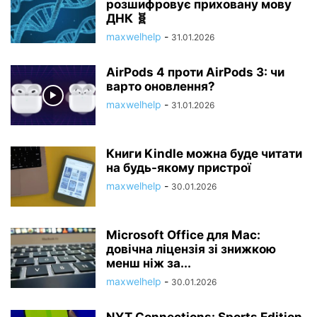
розшифровує приховану мову
ДНК 🧬
maxwelhelp
-
31.01.2026
AirPods 4 проти AirPods 3: чи
варто оновлення?
maxwelhelp
-
31.01.2026
Книги Kindle можна буде читати
на будь-якому пристрої
maxwelhelp
-
30.01.2026
Microsoft Office для Mac:
довічна ліцензія зі знижкою
менш ніж за...
maxwelhelp
-
30.01.2026