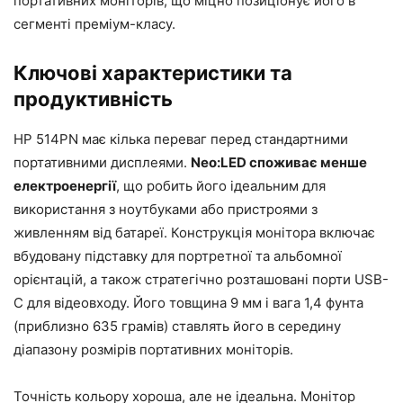
портативних моніторів, що міцно позиціонує його в
сегменті преміум-класу.
Ключові характеристики та
продуктивність
HP 514PN має кілька переваг перед стандартними
портативними дисплеями.
Neo:LED споживає менше
електроенергії
, що робить його ідеальним для
використання з ноутбуками або пристроями з
живленням від батареї. Конструкція монітора включає
вбудовану підставку для портретної та альбомної
орієнтацій, а також стратегічно розташовані порти USB-
C для відеовходу. Його товщина 9 мм і вага 1,4 фунта
(приблизно 635 грамів) ставлять його в середину
діапазону розмірів портативних моніторів.
Точність кольору хороша, але не ідеальна. Монітор