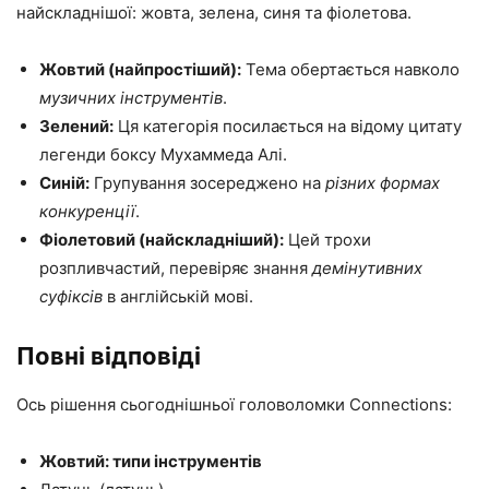
найскладнішої: жовта, зелена, синя та фіолетова.
Жовтий (найпростіший):
Тема обертається навколо
музичних інструментів
.
Зелений:
Ця категорія посилається на відому цитату
легенди боксу Мухаммеда Алі.
Синій:
Групування зосереджено на
різних формах
конкуренції
.
Фіолетовий (найскладніший):
Цей трохи
розпливчастий, перевіряє знання
демінутивних
суфіксів
в англійській мові.
Повні відповіді
Ось рішення сьогоднішньої головоломки Connections:
Жовтий: типи інструментів