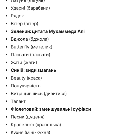
Латунь (латунь)
Ударні (барабани)
Рядок
Вітер (вітер)
Зелений: цитата Мухаммеда Алі
Бджола (бджола)
Butterfly (метелик)
Плавати (плавати)
Жати (жати)
Синій: види змагань
Beauty (краса)
Популярність
Витріщившись (дивитися)
Талант
Фіолетовий: зменшувальні суфікси
Песик (цуценя)
Крапелька (крапелька)
Кухня (міні-кухня)