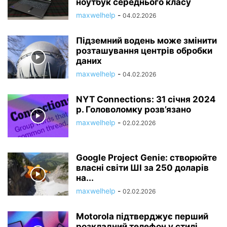
ноутбук середнього класу
maxwelhelp
-
04.02.2026
Підземний водень може змінити
розташування центрів обробки
даних
maxwelhelp
-
04.02.2026
NYT Connections: 31 січня 2024
р. Головоломку розв’язано
maxwelhelp
-
02.02.2026
Google Project Genie: створюйте
власні світи ШІ за 250 доларів
на...
maxwelhelp
-
02.02.2026
Motorola підтверджує перший
розкладний телефон у стилі