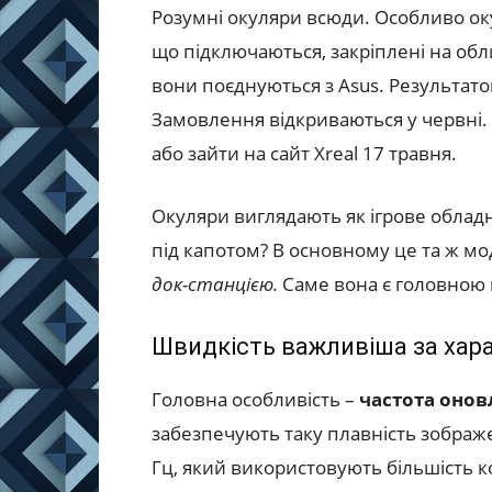
Розумні окуляри всюди. Особливо ок
що підключаються, закріплені на обли
вони поєднуються з Asus. Результато
Замовлення відкриваються у червні. 
або зайти на сайт Xreal 17 травня.
Окуляри виглядають як ігрове обладн
під капотом? В основному це та ж мо
док-станцією.
​​Саме вона є головною 
Швидкість важливіша за хар
Головна особливість –
частота онов
забезпечують таку плавність зобра
Гц, який використовують більшість к