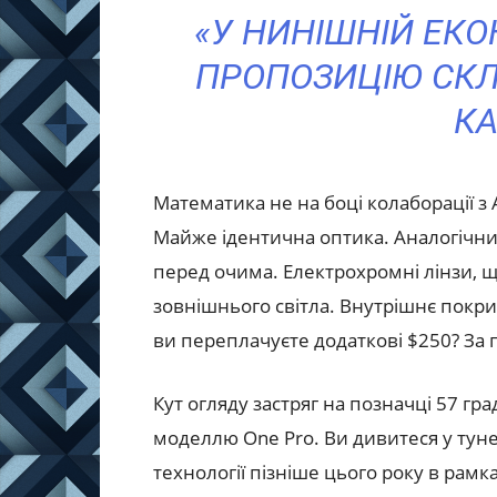
«У НИНІШНІЙ ЕКО
ПРОПОЗИЦІЮ СКЛ
КА
Математика не на боці колаборації з 
Майже ідентична оптика. Аналогічний
перед очима. Електрохромні лінзи, щ
зовнішнього світла. Внутрішнє покрит
ви переплачуєте додаткові $250? За п
Кут огляду застряг на позначці 57 гр
моделлю One Pro. Ви дивитеся у туне
технології пізніше цього року в рамк