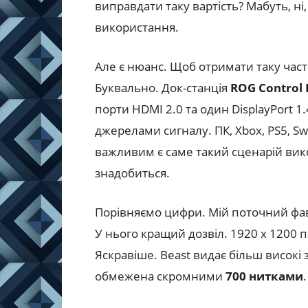
виправдати таку вартість? Мабуть, н
використання.
Але є нюанс. Щоб отримати таку час
Буквально. Док-станція
ROG Control
порти HDMI 2.0 та один DisplayPort 
джерелами сигналу. ПК, Xbox, PS5, Sw
важливим є саме такий сценарій вик
знадобиться.
Порівняємо цифри. Мій поточний фаво
У нього кращий дозвіл. 1920 x 1200 п
Яскравіше. Beast видає більш високі 
обмежена скромними
700 нитками
.