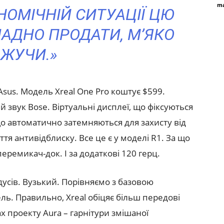
ma
НОМІЧНІЙ СИТУАЦІЇ ЦЮ
АДНО ПРОДАТИ, М’ЯКО
ЖУЧИ.»
Asus. Модель Xreal One Pro коштує $599.
 звук Bose. Віртуальні дисплеї, що фіксуються
о автоматично затемняються для захисту від
тя антивідблиску. Все це є у моделі R1. За що
еремикач-док. І за додаткові 120 герц.
адусів. Вузький. Порівняємо з базовою
ль. Правильно, Xreal обіцяє більш передові
ах проекту Aura – гарнітури змішаної