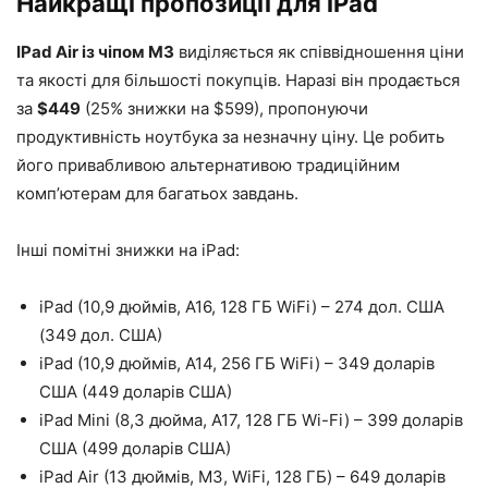
Найкращі пропозиції для iPad
IPad Air із чіпом M3
виділяється як співвідношення ціни
та якості для більшості покупців. Наразі він продається
за
$449
(25% знижки на $599), пропонуючи
продуктивність ноутбука за незначну ціну. Це робить
його привабливою альтернативою традиційним
комп’ютерам для багатьох завдань.
Інші помітні знижки на iPad:
iPad (10,9 дюймів, A16, 128 ГБ WiFi) – 274 дол. США
(349 дол. США)
iPad (10,9 дюймів, A14, 256 ГБ WiFi) – 349 доларів
США (449 доларів США)
iPad Mini (8,3 дюйма, A17, 128 ГБ Wi-Fi) – 399 доларів
США (499 доларів США)
iPad Air (13 дюймів, M3, WiFi, 128 ГБ) – 649 доларів