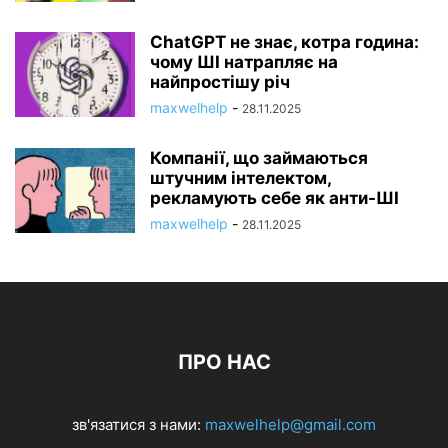
ChatGPT не знає, котра година:
чому ШІ натрапляє на
найпростішу річ
maxwelhelp
-
28.11.2025
Компанії, що займаються
штучним інтелектом,
рекламують себе як анти-ШІ
maxwelhelp
-
28.11.2025
ПРО НАС
зв'язатися з нами:
maxwelhelp@gmail.com