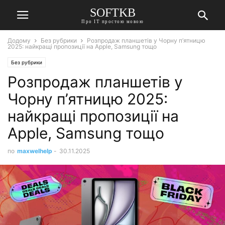
SOFTKB
Про ІТ простою мовою
Додому
Без рубрики
Розпродаж планшетів у Чорну п’ятницю
2025: найкращі пропозиції на Apple, Samsung тощо
Без рубрики
Розпродаж планшетів у
Чорну п’ятницю 2025:
найкращі пропозиції на
Apple, Samsung тощо
по
maxwelhelp
-
30.11.2025