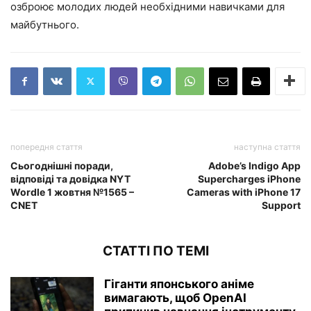
озброює молодих людей необхідними навичками для
майбутнього.
попередня стаття
наступна стаття
Сьогоднішні поради,
Adobe’s Indigo App
відповіді та довідка NYT
Supercharges iPhone
Wordle 1 жовтня №1565 –
Cameras with iPhone 17
CNET
Support
СТАТТІ ПО ТЕМІ
Гіганти японського аніме
вимагають, щоб OpenAI