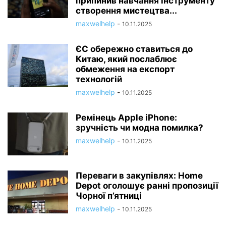
припинив навчання інструменту
створення мистецтва...
maxwelhelp
-
10.11.2025
ЄС обережно ставиться до
Китаю, який послаблює
обмеження на експорт
технологій
maxwelhelp
-
10.11.2025
Ремінець Apple iPhone:
зручність чи модна помилка?
maxwelhelp
-
10.11.2025
Переваги в закупівлях: Home
Depot оголошує ранні пропозиції
Чорної п’ятниці
maxwelhelp
-
10.11.2025