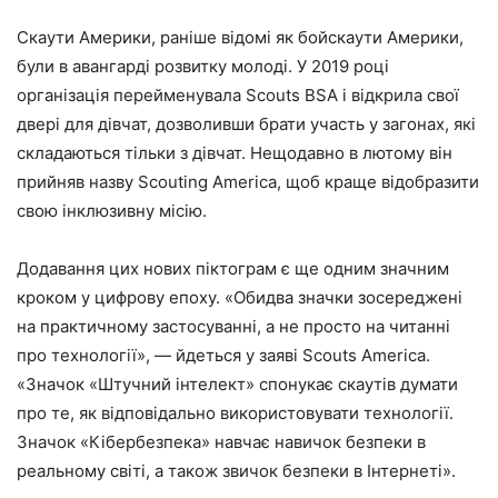
Скаути Америки, раніше відомі як бойскаути Америки,
були в авангарді розвитку молоді. У 2019 році
організація перейменувала Scouts BSA і відкрила свої
двері для дівчат, дозволивши брати участь у загонах, які
складаються тільки з дівчат. Нещодавно в лютому він
прийняв назву Scouting America, щоб краще відобразити
свою інклюзивну місію.
Додавання цих нових піктограм є ще одним значним
кроком у цифрову епоху. «Обидва значки зосереджені
на практичному застосуванні, а не просто на читанні
про технології», — йдеться у заяві Scouts America.
«Значок «Штучний інтелект» спонукає скаутів думати
про те, як відповідально використовувати технології.
Значок «Кібербезпека» навчає навичок безпеки в
реальному світі, а також звичок безпеки в Інтернеті».