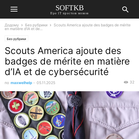
SOFTKB
Про ІТ простою мовою
Додому
Без рубрики
Scouts America ajoute des badges de mérite
en matière d’IA et de...
Без рубрики
Scouts America ajoute des
badges de mérite en matière
d’IA et de cybersécurité
32
по
maxwelhelp
-
05.11.2025