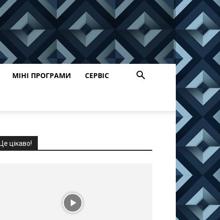
МІНІ ПРОГРАМИ
СЕРВІС
Це цікаво!