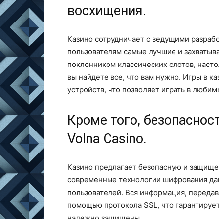
восхищения.
Казино сотрудничает с ведущими разраб
пользователям самые лучшие и захватыва
поклонником классических слотов, настол
вы найдете все, что вам нужно. Игры в 
устройств, что позволяет играть в любим
Кроме того, безопаснос
Volna Casino.
Казино предлагает безопасную и защище
современные технологии шифрования да
пользователей. Вся информация, переда
помощью протокола SSL, что гарантирует
надежно защищены.