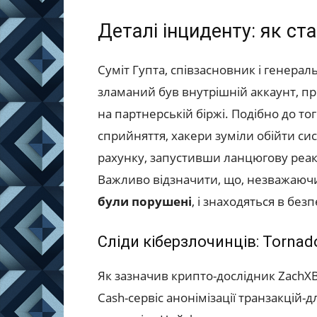
Деталі інциденту: як ста
Суміт Гупта, співзасновник і генера
зламаний був внутрішній аккаунт, п
на партнерській біржі. Подібно до то
сприйняття, хакери зуміли обійти си
рахунку, запустивши ланцюгову реак
Важливо відзначити, що, незважаючи н
були порушені
, і знаходяться в безп
Сліди кіберзлочинців: Tornado
Як зазначив крипто-дослідник ZachX
Cash-сервіс анонімізації транзакцій-