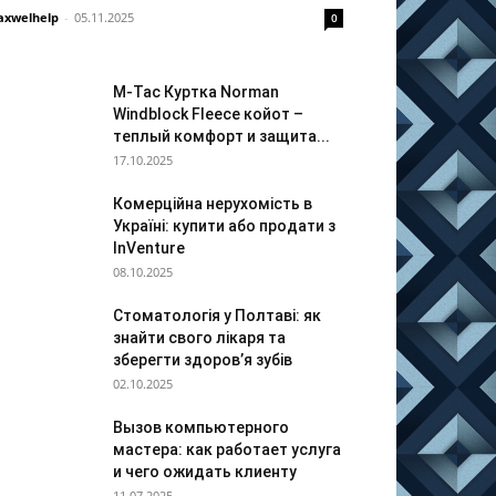
xwelhelp
-
05.11.2025
0
M-Tac Куртка Norman
Windblock Fleece койот –
теплый комфорт и защита...
17.10.2025
Комерційна нерухомість в
Україні: купити або продати з
InVenture
08.10.2025
Стоматологія у Полтаві: як
знайти свого лікаря та
зберегти здоров’я зубів
02.10.2025
Вызов компьютерного
мастера: как работает услуга
и чего ожидать клиенту
11.07.2025