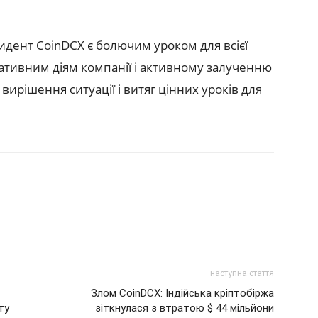
идент CoinDCX є болючим уроком для всієї
ративним діям компанії і активному залученню
 вирішення ситуації і витяг цінних уроків для
наступна стаття
Злом CoinDCX: Індійська кріптобіржа
ту
зіткнулася з втратою $ 44 мільйони