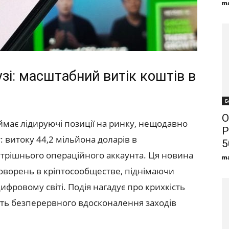
ma
зі: масштабний витік коштів в
Б
О
аймає лідируючі позиції на ринку, нещодавно
P
 витоку 44,2 мільйона доларів в
5
утрішнього операційного аккаунта. Ця новина
ma
оворень в кріптосообществе, піднімаючи
цифровому світі. Подія нагадує про крихкість
сть безперервного вдосконалення заходів