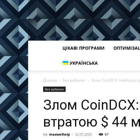
ЦІКАВІ ПРОГРАМИ
ОПТИМІЗА
УКРАЇНСЬКА
Додому
Без рубрики
Злом CoinDCX: Індійська к
Без рубрики
Злом CoinDCX: 
втратою $ 44 
по
maxwelhelp
-
22.07.2025
67