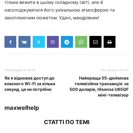
тільки вижити в цьому складному світі, але й
насолоджуватися його унікальною атмосферою та
захоплюючим сюжетом. Удачі, мандрівник!
попередня стаття
наступна стаття
Як я відновив доступ до
Найкраща 55-дюймова
власного Wi-Fi за кілька
телевізійна транзакція: за
секунд, це не потрібно
500 доларів, Hisense U65QF
міні-телевізор
maxwelhelp
СТАТТІ ПО ТЕМІ