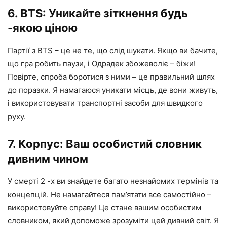
6. BTS: Уникайте зіткнення будь
-якою ціною
Партії з BTS – це не те, що слід шукати. Якщо ви бачите,
що гра робить паузи, і Одрадек збожеволіє – біжи!
Повірте, спроба боротися з ними – це правильний шлях
до поразки. Я намагаюся уникати місць, де вони живуть,
і використовувати транспортні засоби для швидкого
руху.
7. Корпус: Ваш особистий словник
дивним чином
У смерті 2 -х ви знайдете багато незнайомих термінів та
концепцій. Не намагайтеся пам’ятати все самостійно –
використовуйте справу! Це стане вашим особистим
словником, який допоможе зрозуміти цей дивний світ. Я