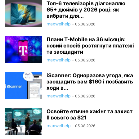
Топ-6 телевізорів діагоналлю
65+ дюймів у 2026 році: як
вибрати для...
maxwelhelp
-
05.08.2026
Плани T-Mobile на 36 місяців:
новий спосіб розтягнути платежі
та заощадити
maxwelhelp
-
05.08.2026
iScanner: Одноразова угода, яка
заощадить вам $160 і позбавить
ходи в...
maxwelhelp
-
05.08.2026
Освойте етичне хакінг та захист
ІІ всього за $21
maxwelhelp
-
05.08.2026