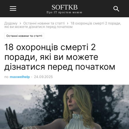
SOFTKB
Про ІТ простою мовою
Додому
Останні новини та статті
18 охоронців смерті 2 поради,
які ви можете дізнатися перед початком
Останні новини та статті
18 охоронців смерті 2
поради, які ви можете
дізнатися перед початком
по
maxwelhelp
-
24.09.2025