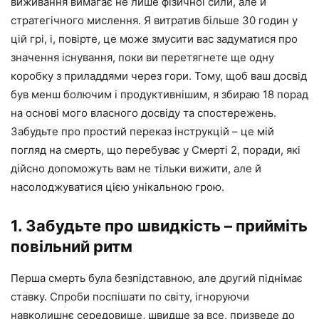
виживання вимагає не лише фізичної сили, але й
стратегічного мислення. Я витратив більше 30 годин у
цій грі, і, повірте, це може змусити вас задуматися про
значення існування, поки ви перетягнете ще одну
коробку з приладдями через гори. Тому, щоб ваш досвід
був менш болючим і продуктивнішим, я збираю 18 порад
на основі мого власного досвіду та спостережень.
Забудьте про простий переказ інструкцій – це мій
погляд на смерть, що перебуває у Смерті 2, поради, які
дійсно допоможуть вам не тільки вижити, але й
насолоджуватися цією унікальною грою.
1. Забудьте про швидкість – прийміть
повільний ритм
Перша смерть була безпідставною, але другий піднімає
ставку. Спроби поспішати по світу, ігноруючи
навколишнє середовище, швидше за все, призведе до