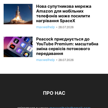
Нова супутникова мережа
Amazon для мобільних
телефонів може посилити
нагрівання SpaceX
maxwelhelp
-
28.07.2026
Peacock приєднується до
YouTube Premium: масштабна
зміна сервісів потокового
передавання
maxwelhelp
-
28.07.2026
ПРО НАС