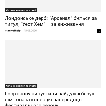
Останні новини та статті
Лондонське дербі: “Арсенал” б’ється за
титул, “Уест Хем” – за виживання
maxwelhelp
-
15.05.2026
0
Останні новини та статті
Loop знову випустили райдужні беруші:
лімітована колекція напередодні
фестивального сезону