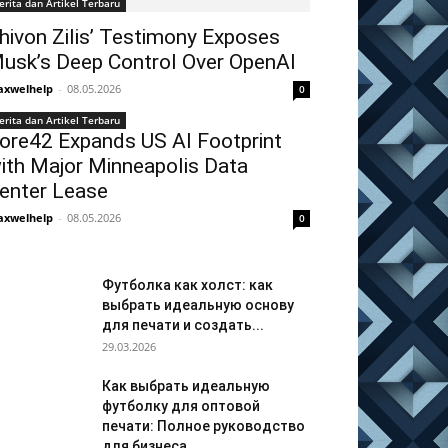
erita dan Artikel Terbaru
hivon Zilis’ Testimony Exposes
usk’s Deep Control Over OpenAI
xwelhelp
-
08.05.2026
0
erita dan Artikel Terbaru
ore42 Expands US AI Footprint
ith Major Minneapolis Data
enter Lease
xwelhelp
-
08.05.2026
0
Футболка как холст: как
выбрать идеальную основу
для печати и создать...
29.03.2026
Как выбрать идеальную
футболку для оптовой
печати: Полное руководство
для бизнеса...