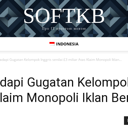
SOFTKB
Про ІТ простою мовою
INDONESIA
api Gugatan Kelompok Inggris senilai £3 miliar Atas Klaim Monopoli Iklan...
api Gugatan Kelompok 
Klaim Monopoli Iklan B