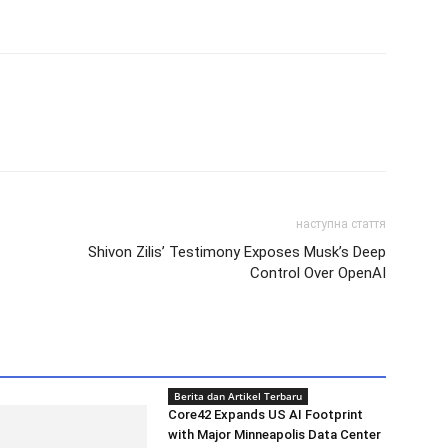
наступна стаття
Shivon Zilis’ Testimony Exposes Musk’s Deep
Control Over OpenAI
Berita dan Artikel Terbaru
Core42 Expands US AI Footprint
with Major Minneapolis Data Center