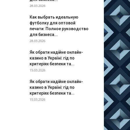
28.03.2026
Как выбрать идеальную
футболку для оптовой
печати: Полное руководство
для бизнеса...
28.03.2026
Як обрати надійне онлайн-
казино в Україні: гід по
критеріях безпеки та...
15.03.2026
Як обрати надійне онлайн-
казино в Україні: гід по
критеріях безпеки та...
15.03.2026