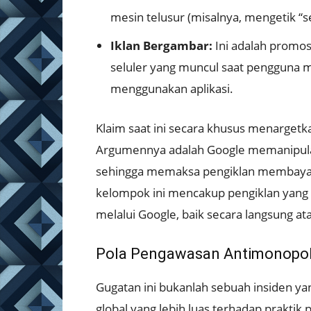
mesin telusur (misalnya, mengetik “se
Iklan Bergambar:
Ini adalah promosi
seluler yang muncul saat pengguna m
menggunakan aplikasi.
Klaim saat ini secara khusus menarget
Argumennya adalah Google memanipulas
sehingga memaksa pengiklan membayar l
kelompok ini mencakup pengiklan yang 
melalui Google, baik secara langsung at
Pola Pengawasan Antimonopol
Gugatan ini bukanlah sebuah insiden yang
global yang lebih luas terhadap praktik