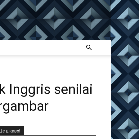
Inggris senilai
ergambar
Це цікаво!