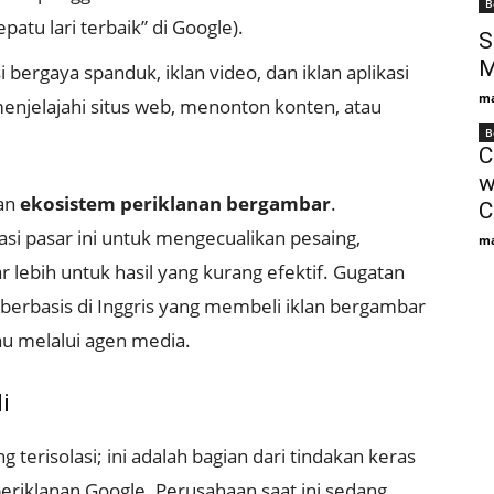
B
patu lari terbaik” di Google).
S
M
 bergaya spanduk, iklan video, dan iklan aplikasi
ma
enjelajahi situs web, menonton konten, atau
B
C
w
kan
ekosistem periklanan bergambar
.
C
i pasar ini untuk mengecualikan pesaing,
ma
ebih untuk hasil yang kurang efektif. Gugatan
berbasis di Inggris yang membeli iklan bergambar
au melalui agen media.
i
 terisolasi; ini adalah bagian dari tindakan keras
 periklanan Google. Perusahaan saat ini sedang