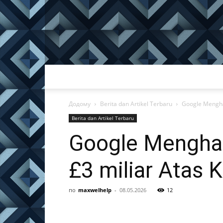
Додому
Berita dan Artikel Terbaru
Google Menghad
Berita dan Artikel Terbaru
Google Menghad
£3 miliar Atas 
по
maxwelhelp
-
08.05.2026
12