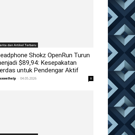
erita dan Artikel Terbaru
eadphone Shokz OpenRun Turun
enjadi $89,94: Kesepakatan
erdas untuk Pendengar Aktif
xwelhelp
-
04.05.2026
0