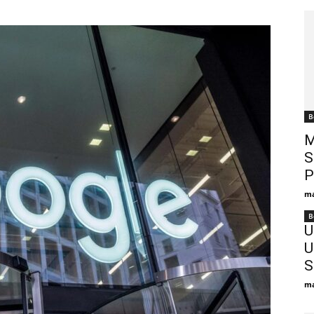
B
M
S
P
ma
B
U
U
S
ma