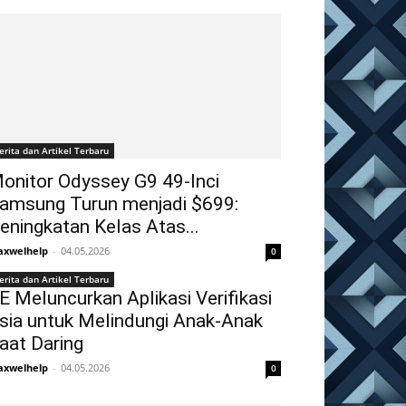
erita dan Artikel Terbaru
onitor Odyssey G9 49-Inci
amsung Turun menjadi $699:
eningkatan Kelas Atas...
xwelhelp
-
04.05.2026
0
erita dan Artikel Terbaru
E Meluncurkan Aplikasi Verifikasi
sia untuk Melindungi Anak-Anak
aat Daring
xwelhelp
-
04.05.2026
0