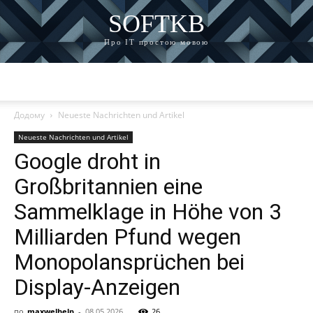
SOFTKB
Про ІТ простою мовою
Додому
Neueste Nachrichten und Artikel
Neueste Nachrichten und Artikel
Google droht in
Großbritannien eine
Sammelklage in Höhe von 3
Milliarden Pfund wegen
Monopolansprüchen bei
Display-Anzeigen
по
maxwelhelp
-
08.05.2026
26