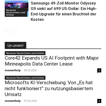
Samsungs 49-Zoll-Monitor Odyssey
G9 sinkt auf 699 US-Dollar: Ein High-
Neueste
Nachrichten und
End-Upgrade für einen Bruchteil der
Artikel
Kosten
Це цікаво!
Neueste Nachrichten und Artikel
Core42 Expands US AI Footprint with Major
Minneapolis Data Center Lease
maxwelhelp
-
08.05.2026
0
Neueste Nachrichten und Artikel
Microsofts KI-Verschiebung: Von „Es hat
nicht funktioniert“ zu nutzungsbasiertem
Umsatz
maxwelhelp
-
07.05.2026
0