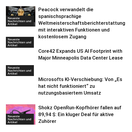
Peacock verwandelt die
spanischsprachige
Neueste
Nachrichten und
Weltmeisterschaftsberichterstattung
Artikel
mit interaktiven Funktionen und
kostenlosem Zugang
Neueste
Nachrichten und
Artikel
Core42 Expands US AI Footprint with
Major Minneapolis Data Center Lease
Neueste
Nachrichten und
Artikel
Microsofts KI-Verschiebung: Von „Es
hat nicht funktioniert“ zu
nutzungsbasiertem Umsatz
Shokz OpenRun-Kopfhörer fallen auf
89,94 $: Ein kluger Deal für aktive
Neueste
Nachrichten und
Zuhörer
Artikel