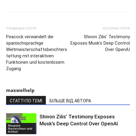
попередня стаття
наступна стаття
Peacock verwandelt die
Shivon Zilis’ Testimony
spanischsprachige
Exposes Musk’s Deep Control
Weltmeisterschaftsberichters
Over OpenAI
tattung mit interaktiven
Funktionen und kostenlosem
Zugang
maxwelhelp
СТАТТІ ПО ТЕМІ
БІЛЬШЕ ВІД АВТОРА
Shivon Zilis’ Testimony Exposes
Musk’s Deep Control Over OpenAI
Neueste
Nachrichten und
Artikel