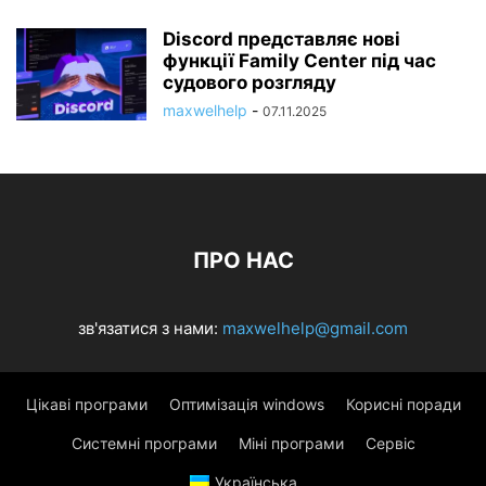
Discord представляє нові
функції Family Center під час
судового розгляду
maxwelhelp
-
07.11.2025
ПРО НАС
зв'язатися з нами:
maxwelhelp@gmail.com
Цікаві програми
Оптимізація windows
Корисні поради
Системні програми
Міні програми
Сервіс
Українська