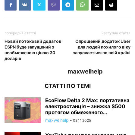
попередня стаття
наступна стаття
Новий потоковий додаток
Спрощений додаток Uber
ESPN буде запущений з
для людей похилого віку
необмеженою ціною 30
запускається по всій країні
доларів
maxwelhelp
СТАТТІ ПО ТЕМІ
EcoFlow Delta 2 Max: портативна
електростанція – знижка $500
протягом обмеженого...
maxwelhelp
-
08.11.2025