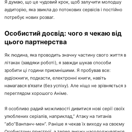
Я думаю, що це чудовий крок, щоб залучити молодшу
аудиторію, яка звикла до потокових сервісів і постійно
потребує нових розваг.
Особистий досвід: чого я чекаю від
цього партнерства
Як людина, яка проводить значну частину свого життя в
літаках (завдяки роботі), я завжди шукав способи
зробити ці години приємнішими. Я пробував все:
аудіокниги, подкасти, електронні книги, навіть
намагався в’язати (без успіху). Але ніщо не зрівняється з
переглядом хорошого Аніме.
Я особливо радий можливості дивитися нові серії своїх
улюблених серіалів, наприклад,” Атаку на титанів
“або”Ванпанч-мен”. Раніше я чекав їх виходу на своєму
Особистому пристрої, а тепер зможу насолоджуватися