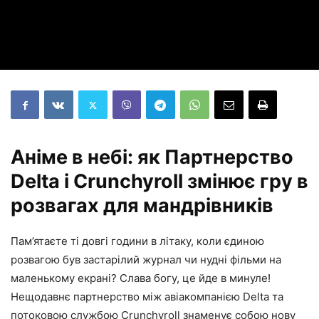
Аніме в небі: як Партнерство
Delta і Crunchyroll змінює гру в
розвагах для мандрівників
Пам’ятаєте ті довгі години в літаку, коли єдиною
розвагою був застарілий журнал чи нудні фільми на
маленькому екрані? Слава богу, це йде в минуле!
Нещодавнє партнерство між авіакомпанією Delta та
потоковою службою Crunchyroll знаменує собою нову