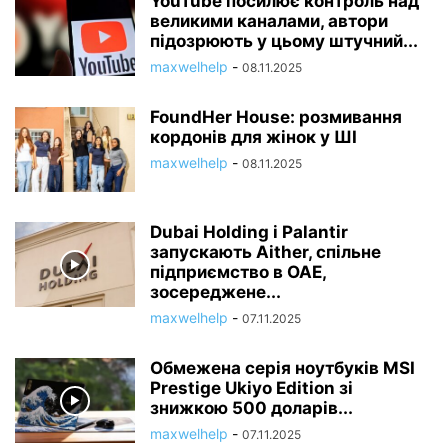
YouTube посилює контроль над
великими каналами, автори
підозрюють у цьому штучний...
maxwelhelp
-
08.11.2025
FoundHer House: розмивання
кордонів для жінок у ШІ
maxwelhelp
-
08.11.2025
Dubai Holding і Palantir
запускають Aither, спільне
підприємство в ОАЕ,
зосереджене...
maxwelhelp
-
07.11.2025
Обмежена серія ноутбуків MSI
Prestige Ukiyo Edition зі
знижкою 500 доларів...
maxwelhelp
-
07.11.2025