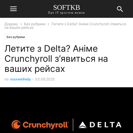
SOFTKB
Про ІТ простою мовою
Додому
Без рубрики
Летите з Delta? Аніме Crunchyroll з’явиться
на ваших рейсах
Без рубрики
Летите з Delta? Аніме
Crunchyroll з’явиться на
ваших рейсах
по
maxwelhelp
-
03.09.2025