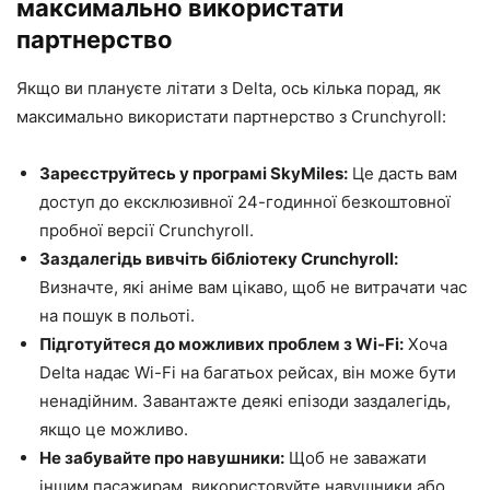
максимально використати
партнерство
Якщо ви плануєте літати з Delta, ось кілька порад, як
максимально використати партнерство з Crunchyroll:
Зареєструйтесь у програмі SkyMiles:
Це дасть вам
доступ до ексклюзивної 24-годинної безкоштовної
пробної версії Crunchyroll.
Заздалегідь вивчіть бібліотеку Crunchyroll:
Визначте, які аніме вам цікаво, щоб не витрачати час
на пошук в польоті.
Підготуйтеся до можливих проблем з Wi-Fi:
Хоча
Delta надає Wi-Fi на багатьох рейсах, він може бути
ненадійним. Завантажте деякі епізоди заздалегідь,
якщо це можливо.
Не забувайте про навушники:
Щоб не заважати
іншим пасажирам, використовуйте навушники або