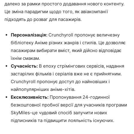
далеко за рамки простого додавання нового контенту.
Це зміна парадигми щодо того, як авіакомпанії
підходять до розваг для пасажирів.
Персоналізація:
Crunchyroll пропонує величезну
бібліотеку Аніме різних жанрів і стилів. Це дозволяє
пасажирам вибирати вміст, який дійсно відповідає
їхнім смакам.
Сучасність:
В епоху стрімінгових сервісів, надання
застарілих фільмів і серіалів вже не є прийнятним.
Crunchyroll пропонує доступ до найновіших і
найпопулярніших аніме-хітів.
Ексклюзивність:
Пропонування 24-годинної
безкоштовної пробної версії для учасників програми
SkyMiles-це чудовий спосіб залучити нових
підписників та підвищити лояльність існуючих.