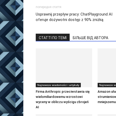
попередня стаття
Usprawnij przepływ pracy: ChatPlayground AI
oferuje dożywotni dostęp z 90% zniżką
СТАТТІ ПО ТЕМІ
БІЛЬШЕ ВІД АВТОРА
Najnowsze wiadomości i artykuły
Najnowsze wi
Firma Anthropic przeciwstawia się
Amazon ułat
wielomiliardowemu wzrostowi
strumienio
wyceny w obliczu wyścigu zbrojeń
mniejszemu 
AI