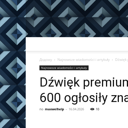
Додому
Najnowsze wiadomości i artykuły
Dźwięk 
Najnowsze wiadomości i artykuły
Dźwięk premium
600 ogłosiły zn
по
maxwelhelp
-
16.04.2026
10