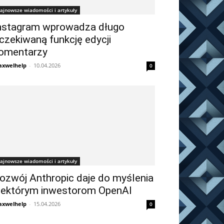
ajnowsze wiadomości i artykuły
nstagram wprowadza długo
czekiwaną funkcję edycji
omentarzy
xwelhelp
-
10.04.2026
0
ajnowsze wiadomości i artykuły
ozwój Anthropic daje do myślenia
iektórym inwestorom OpenAI
xwelhelp
-
15.04.2026
0