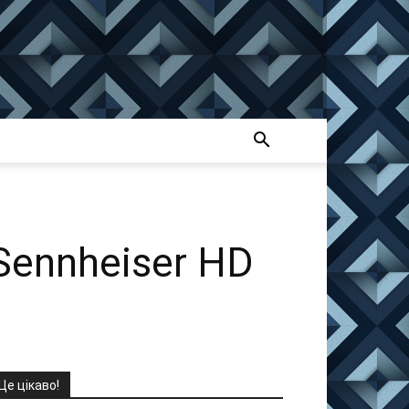
 Sennheiser HD
Це цікаво!