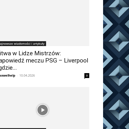
ajnowsze wiadomości i artykuły
itwa w Lidze Mistrzów:
apowiedź meczu PSG – Liverpool
 gdzie...
xwelhelp
-
10.04.2026
0