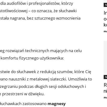
la audiofilów i profesjonalistów, którzy
N
totliwościowej – co oznacza, że ​​słuchawki
I
ostała nagrana, bez sztucznego wzmocnienia
o
k
ma
eg rozwiązań technicznych mających na celu
i komfortu fizycznego użytkownika:
stwie do słuchawek z redukcją szumów, które Cię
N
ano nauszniki z metalowej siateczki. Umożliwia to
R
rzegrzaniu podczas długich sesji odsłuchowych i
n
e przestrzeni w dźwięku.
ma
łuchawkach zastosowano
magnesy