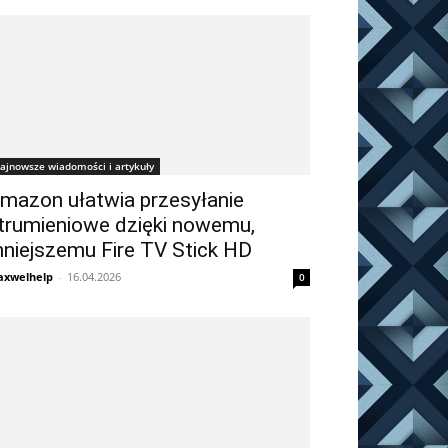
ajnowsze wiadomości i artykuły
mazon ułatwia przesyłanie
trumieniowe dzięki nowemu,
niejszemu Fire TV Stick HD
xwelhelp
-
16.04.2026
0