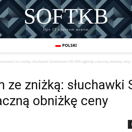
SOFTKB
Про ІТ простою мовою
POLSKI
premium ze zniżką: słuchawki Sennheiser HD 600 ogłosiły znaczną obniżkę ceny
 ze zniżką: słuchawki
aczną obniżkę ceny