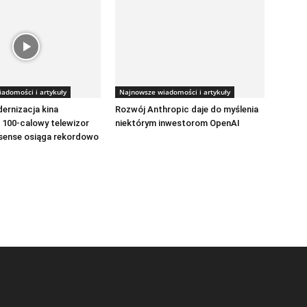
adomości i artykuły
Najnowsze wiadomości i artykuły
ernizacja kina
Rozwój Anthropic daje do myślenia
100-calowy telewizor
niektórym inwestorom OpenAI
isense osiąga rekordowo