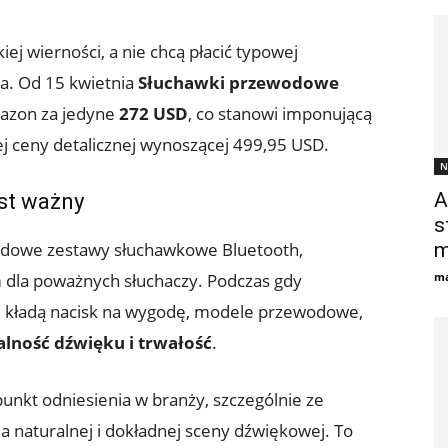
iej wierności, a nie chcą płacić typowej
zja. Od 15 kwietnia
Słuchawki przewodowe
azon za jedyne
272 USD
, co stanowi imponującą
j ceny detalicznej wynoszącej 499,95 USD.
N
A
st ważny
s
dowe zestawy słuchawkowe Bluetooth,
m
 dla poważnych słuchaczy. Podczas gdy
ma
ładą nacisk na wygodę, modele przewodowe,
alność dźwięku i trwałość
.
nkt odniesienia w branży, szczególnie ze
a naturalnej i dokładnej sceny dźwiękowej. To