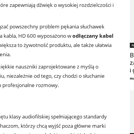
które zapewniają dźwięk o wysokiej rozdzielczości i
ązać powszechny problem pękania słuchawek
a kabla, HD 600 wyposażono w
odłączany kabel
zwiększa to żywotność produktu, ale także ułatwia
N
enia.
B
z
ękkie nauszniki zaprojektowane z myślą o
i
 niezależnie od tego, czy chodzi o słuchanie
ma
o profesjonalne rozmowy.
ętu klasy audiofilskiej spełniającego standardy
uchaczom, którzy chcą wyjść poza główne marki