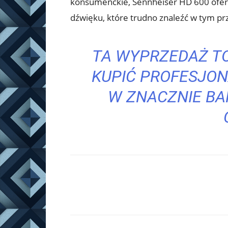
konsumenckie, Sennheiser HD 600 oferuj
dźwięku, które trudno znaleźć w tym p
TA WYPRZEDAŻ TO
KUPIĆ PROFESJON
W ZNACZNIE BA