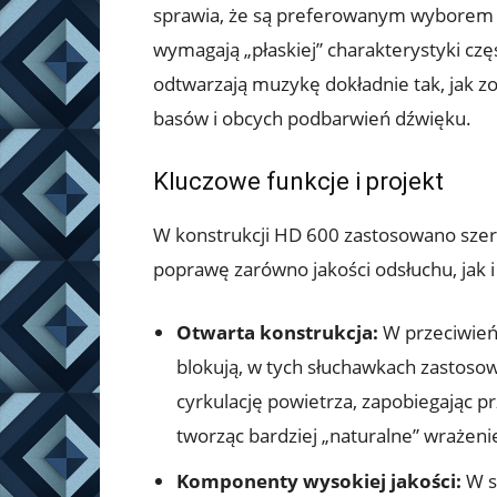
sprawia, że ​​są preferowanym wyborem d
wymagają „płaskiej” charakterystyki częs
odtwarzają muzykę dokładnie tak, jak z
basów i obcych podbarwień dźwięku.
Kluczowe funkcje i projekt
W konstrukcji HD 600 zastosowano szer
poprawę zarówno jakości odsłuchu, jak 
Otwarta konstrukcja:
W przeciwień
blokują, w tych słuchawkach zastosow
cyrkulację powietrza, zapobiegając p
tworząc bardziej „naturalne” wrażeni
Komponenty wysokiej jakości:
W s