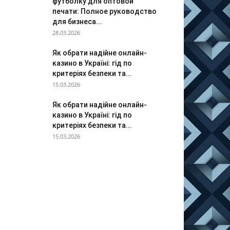
футболку для оптовой
печати: Полное руководство
для бизнеса...
28.03.2026
Як обрати надійне онлайн-
казино в Україні: гід по
критеріях безпеки та...
15.03.2026
Як обрати надійне онлайн-
казино в Україні: гід по
критеріях безпеки та...
15.03.2026