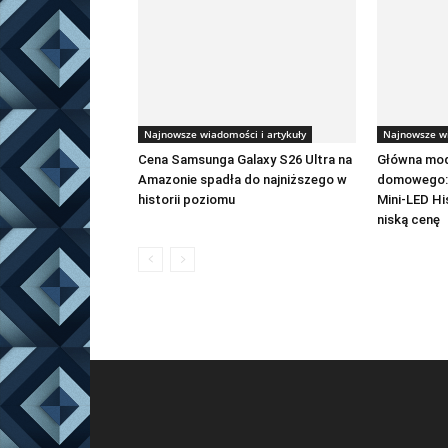
Najnowsze wiadomości i artykuły
Najnowsze wi
Cena Samsunga Galaxy S26 Ultra na
Główna mod
Amazonie spadła do najniższego w
domowego: 
historii poziomu
Mini-LED H
niską cenę