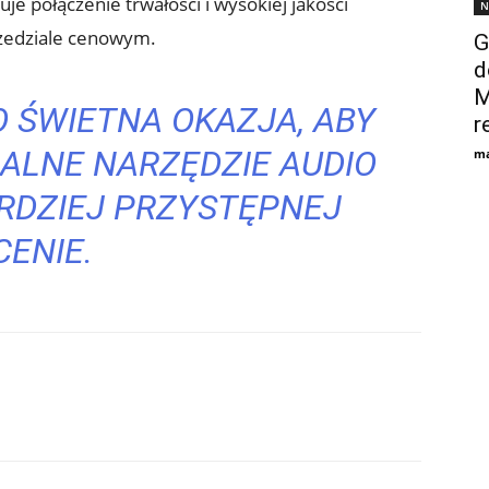
e połączenie trwałości i wysokiej jakości
N
rzedziale cenowym.
G
d
M
 ŚWIETNA OKAZJA, ABY
r
ALNE NARZĘDZIE AUDIO
ma
RDZIEJ PRZYSTĘPNEJ
CENIE.