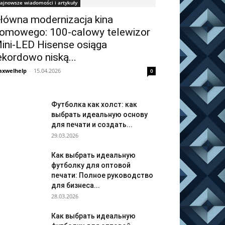
ajnowsze wiadomości i artykuły
łówna modernizacja kina
omowego: 100-calowy telewizor
ini-LED Hisense osiąga
ekordowo niską...
xwelhelp
-
15.04.2026
0
Футболка как холст: как
выбрать идеальную основу
для печати и создать...
29.03.2026
Как выбрать идеальную
футболку для оптовой
печати: Полное руководство
для бизнеса...
28.03.2026
Как выбрать идеальную