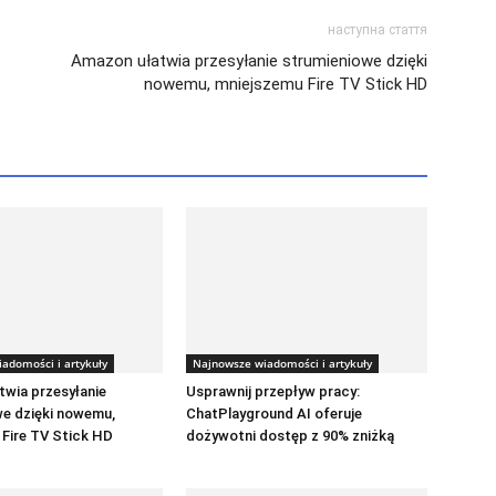
наступна стаття
Amazon ułatwia przesyłanie strumieniowe dzięki
nowemu, mniejszemu Fire TV Stick HD
adomości i artykuły
Najnowsze wiadomości i artykuły
wia przesyłanie
Usprawnij przepływ pracy:
we dzięki nowemu,
ChatPlayground AI oferuje
Fire TV Stick HD
dożywotni dostęp z 90% zniżką