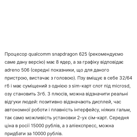
Процесор qualcomm snapdragon 625 (рекомендуємо
саме дану версію) має 8 ядер, а за графіку відповідає
adreno 506 (середні показники, що для даного
пристрою, вистачає з головою). Пзу вміщує в себе 32/64
гб і має суміщений з однією з sim-карт слот під microsd,
озу становить 3гб. З плюсів, можна відзначити реальні
відгуки людей: позитивно відзначають дисплей, час
автономної роботи і плавність інтерфейсу, ніяких гальм,
так само можливість установки 2-ух сім-карт. Середня
ціна в росії 15000 рублів, а з аліекспресс, можна
придбати за 10000 рублів.