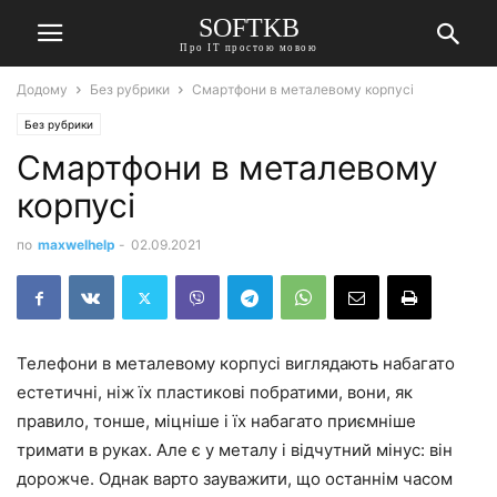
SOFTKB
Про ІТ простою мовою
Додому
Без рубрики
Смартфони в металевому корпусі
Без рубрики
Смартфони в металевому
корпусі
по
maxwelhelp
-
02.09.2021
Телефони в металевому корпусі виглядають набагато
естетичні, ніж їх пластикові побратими, вони, як
правило, тонше, міцніше і їх набагато приємніше
тримати в руках. Але є у металу і відчутний мінус: він
дорожче. Однак варто зауважити, що останнім часом