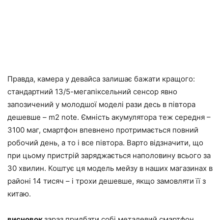
Правда, камера у девайса залишає бажати кращого:
стандартний 13/5-мегапіксельний сенсор явно
запозичений у молодшої моделі рази десь в півтора
дешевше – m2 note. Ємність акумулятора теж середня –
3100 маг, смартфон впевнено протримається повний
робочий день, а то і все півтора. Варто відзначити, що
при цьому пристрій заряджається наполовину всього за
30 хвилин. Коштує ця модель мейзу в наших магазинах в
районі 14 тисяч – і трохи дешевше, якщо замовляти її з
китаю.
висновок
зараз придбати собі металевий смартфон