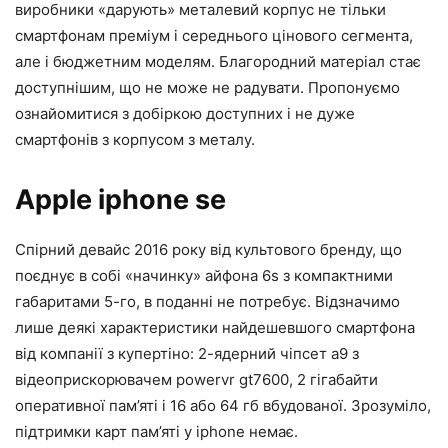
виробники «дарують» металевий корпус не тільки
смартфонам преміум і середнього цінового сегмента,
але і бюджетним моделям. Благородний матеріал стає
доступнішим, що не може не радувати. Пропонуємо
ознайомитися з добіркою доступних і не дуже
смартфонів з корпусом з металу.
Apple iphone se
Спірний девайс 2016 року від культового бренду, що
поєднує в собі «начинку» айфона 6s з компактними
габаритами 5-го, в поданні не потребує. Відзначимо
лише деякі характеристики найдешевшого смартфона
від компанії з купертіно: 2-ядерний чіпсет a9 з
відеоприскорювачем powervr gt7600, 2 гігабайти
оперативної пам’яті і 16 або 64 гб вбудованої. Зрозуміло,
підтримки карт пам’яті у iphone немає.