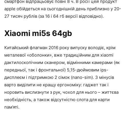
смартфон відпрацьовує повні 8 ч. В росії цей продукт
apple обійдеться на сьогоднішній день приблизно у 20-
27 тисяч рублів (за 16 і 64 гб версії відповідно).
Xiaomi mi5s 64gb
Китайський флагман 2016 року випуску володіє, крім
металевої «оболонки», вже традиційним для xiaomi
дактилоскопічним сканером, відмінними камерами (як
передньої, так і фронтальної) 5,15-дюймовим ips-
дисплеєм і підтримкою 2 сімок (nano-sim). З мінусів
варто виділити не кращу ергономіку: гаджет так і
норовить вислизнути з рук, чохол для нього – життєва
необхідність, а також відсутністю слота для карти
пам’яті.