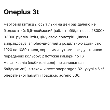
Oneplus 3t
Черговий китаєць, ось тільки на цей раз далеко не
бюджетний: 5,5-дюймовий фаблет обійдеться в 28000-
33000 рублів. Втім, ціну свою пристрій цілком
виправдовує: amoled-дисплей з роздільною здатністю
1920 на 1080 точок, хорошими кутами огляду і точною
передачею кольору; 2 потужні камери по 16
мегапікселів (любителі селфі не залишаться
байдужими!), а також чіпсет snapdragon 821 укупі з 6 гб
оперативної пам’яті і графікою adreno 530.