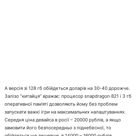
А версія зі 128 гб обійдеться доларів на 30-40 дорожче.
Залізо “китайця” вражає: процесор snapdragon 821 і 3 гб
оперативної пам’яті дозволяють йому без проблем
запускати важкі ігри на максимальних налаштуваннях.
Середня ціна девайса в росії – 20000 рублів, а якщо
замовити його безпосередньо з піднебесної, то
обійдеться ще дешевше, в 14000 – 16000 рублів.