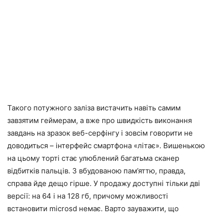
Такого потужного заліза вистачить навіть самим
завзятим геймерам, а вже про швидкість виконання
завдань на зразок веб-серфінгу і зовсім говорити не
доводиться – інтерфейс смартфона «літає». Вишенькою
на цьому торті стає улюблений багатьма сканер
відбитків пальців. З вбудованою пам’яттю, правда,
справа йде дещо гірше. У продажу доступні тільки дві
версії: на 64 і на 128 гб, причому можливості
встановити microsd немає. Варто зауважити, що