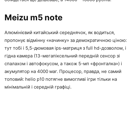
Meizu m5 note
Алюмінієвий китайський середнячок, як водиться,
пропонує відмінну «начинку» за демократичною ціною:
тут тобі і 5,5-дюмовая ips-матриця з full hd-дозволом, і
гідна камера (13-мегапіксельний передній сенсор зі
спалахом і автофокусом, а також 5-мп «фронталка») і
акумулятор на 4000 маг. Процесор, правда, не самий
топовий: helio p10 потягне вимогливі ігри тільки на
мінімальній і середній графіці.