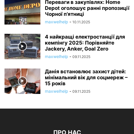
Переваги в закупівлях: Home
Depot оголошує ранні пропозиції
Чорної п’ятниці
maxwelhelp
-
10.11.2025
4 найкращі електростанції для
кемпінгу 2025: Порівняйте
Jackery, Anker, Goal Zero
maxwelhelp
-
09.11.2025
Данія встановлює захист дітей:
мінімальний вік для соцмереж –
15 років
maxwelhelp
-
09.11.2025
ПРО НАС