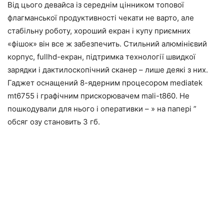
Від цього девайса із середнім цінником топової
флагманської продуктивності чекати не варто, але
стабільну роботу, хороший екран і купу приємних
«фішок» він все ж забезпечить. Стильний алюмінієвий
корпус, fullhd-екран, підтримка технології швидкої
зарядки і дактилоскопічний сканер – лише деякі з них.
Гаджет оснащений 8-ядерним процесором mediatek
mt6755 і графічним прискорювачем mali-t860. Не
пошкодували для нього і оперативки – » на папері ”
обсяг озу становить 3 гб.