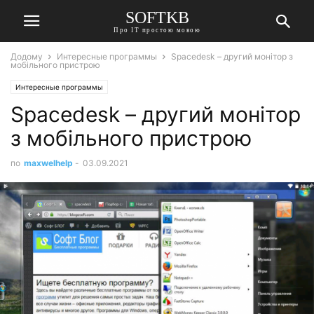
SOFTKB
Про ІТ простою мовою
Додому
Интересные программы
Spacedesk – другий монітор з
мобільного пристрою
Интересные программы
Spacedesk – другий монітор
з мобільного пристрою
по
maxwelhelp
-
03.09.2021