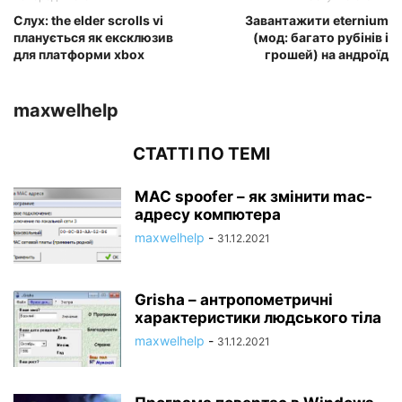
Слух: the elder scrolls vi
Завантажити eternium
планується як ексклюзив
(мод: багато рубінів і
для платформи xbox
грошей) на андроїд
maxwelhelp
СТАТТІ ПО ТЕМІ
MAC spoofer – як змінити mac-
адресу компютера
maxwelhelp
-
31.12.2021
Grisha – антропометричні
характеристики людського тіла
maxwelhelp
-
31.12.2021