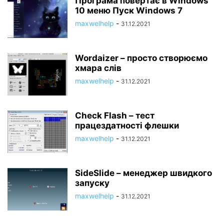
Програма повертає в Windows
10 меню Пуск Windows 7
maxwelhelp
-
31.12.2021
Wordaizer – просто створюємо
хмара слів
maxwelhelp
-
31.12.2021
Check Flash – тест
працездатності флешки
maxwelhelp
-
31.12.2021
SideSlide – менеджер швидкого
запуску
maxwelhelp
-
31.12.2021