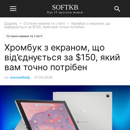
SOFTKB
Про ІТ простою мовою
Додому
Останні новини та статті
Хромбук з екраном, що
від’єднується за $150, який вам точно потрібен
Останні новини та статті
Хромбук з екраном, що
від’єднується за $150, який
вам точно потрібен
по
maxwelhelp
-
27.05.2026