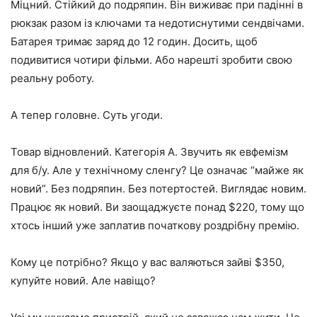
Міцний. Стійкий до подряпин. Він виживає при падінні в
рюкзак разом із ключами та недотиснутими сендвічами.
Батарея тримає заряд до 12 годин. Досить, щоб
подивитися чотири фільми. Або нарешті зробити свою
реальну роботу.
А тепер головне. Суть угоди.
Товар відновлений. Категорія A. Звучить як евфемізм
для б/у. Але у технічному сленгу? Це означає “майже як
новий”. Без подряпин. Без потертостей. Виглядає новим.
Працює як новий. Ви заощаджуєте понад $220, тому що
хтось інший уже заплатив початкову роздрібну премію.
Кому це потрібно? Якщо у вас валяються зайві $350,
купуйте новий. Але навіщо?