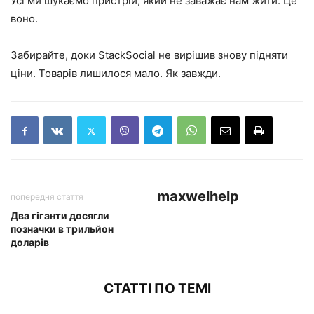
Усі ми шукаємо пристрій, який не заважає нам жити. Це
воно.
Забирайте, доки StackSocial не вирішив знову підняти
ціни. Товарів лишилося мало. Як завжди.
maxwelhelp
попередня стаття
Два гіганти досягли
позначки в трильйон
доларів
СТАТТІ ПО ТЕМІ