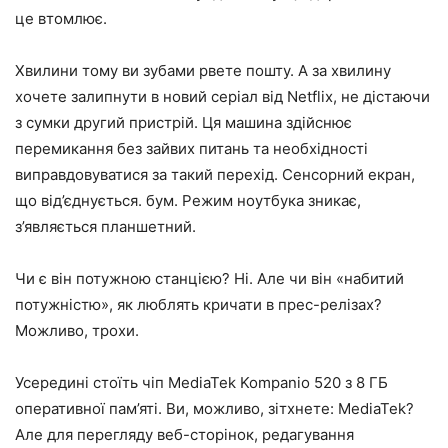
це втомлює.
Хвилини тому ви зубами рвете пошту. А за хвилину
хочете залипнути в новий серіал від Netflix, не дістаючи
з сумки другий пристрій. Ця машина здійснює
перемикання без зайвих питань та необхідності
виправдовуватися за такий перехід. Сенсорний екран,
що від’єднується. бум. Режим ноутбука зникає,
з’являється планшетний.
Чи є він потужною станцією? Ні. Але чи він «набитий
потужністю», як люблять кричати в прес-релізах?
Можливо, трохи.
Усередині стоїть чіп MediaTek Kompanio 520 з 8 ГБ
оперативної пам’яті. Ви, можливо, зітхнете: MediaTek?
Але для перегляду веб-сторінок, редагування