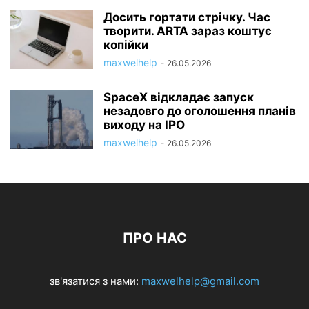
Досить гортати стрічку. Час
творити. ARTA зараз коштує
копійки
maxwelhelp
-
26.05.2026
SpaceX відкладає запуск
незадовго до оголошення планів
виходу на IPO
maxwelhelp
-
26.05.2026
ПРО НАС
зв'язатися з нами:
maxwelhelp@gmail.com