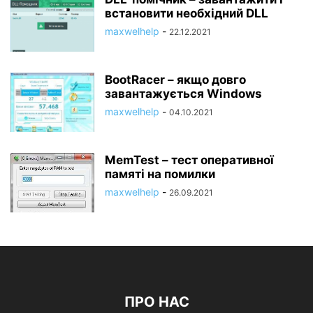
встановити необхідний DLL
maxwelhelp
-
22.12.2021
BootRacer – якщо довго
завантажується Windows
maxwelhelp
-
04.10.2021
MemTest – тест оперативної
памяті на помилки
maxwelhelp
-
26.09.2021
ПРО НАС