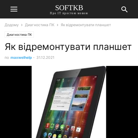
SOFTKB
Про ІТ простою мовою
Додому
Диагностика ПК
Як відремонтувати планшет
Диагностика ПК
Як відремонтувати планшет
по
maxwelhelp
-
31.12.2021