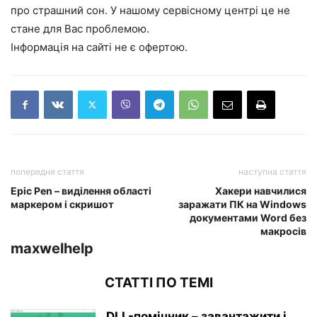
про страшний сон. У нашому сервісному центрі це не
стане для Вас проблемою.
Інформація на сайті не є офертою.
попередня стаття
наступна стаття
Epic Pen – виділення області
Хакери навчилися
маркером і скришот
заражати ПК на Windows
документами Word без
макросів
maxwelhelp
СТАТТІ ПО ТЕМІ
DLL-помічник – завантажити і