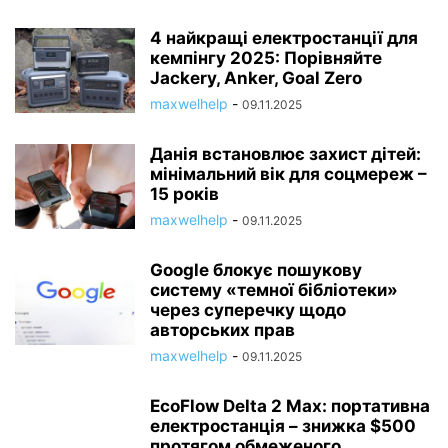
4 найкращі електростанції для
кемпінгу 2025: Порівняйте
Jackery, Anker, Goal Zero
maxwelhelp
-
09.11.2025
Данія встановлює захист дітей:
мінімальний вік для соцмереж –
15 років
maxwelhelp
-
09.11.2025
Google блокує пошукову
систему «темної бібліотеки»
через суперечку щодо
авторських прав
maxwelhelp
-
09.11.2025
EcoFlow Delta 2 Max: портативна
електростанція – знижка $500
протягом обмеженого...