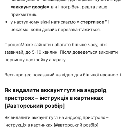
«аккаунт google».
він і потрібен, решта лише
прикметник.
у наступному вікні натискаємо
» стерти все ”
і
чекаємо, коли девайс перезавантажиться.
ПроцесМоже зайняти набагато більше часу, ніж
зазвичай, до 5-10 хвилин. Після доведеться виконати
первинну настройку апарату.
Весь процес показаний на відео для більшої наочності.
Як видалити аккаунт гугл на андроїд
пристроях – інструкція в картинках
[#авторський розбір]
Як видалити аккаунт гугл на андроїд пристроях –
інструкція в картинках [#авторський розбір]