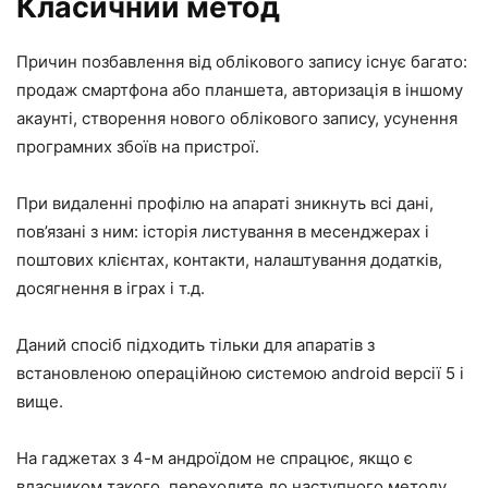
Класичний метод
Причин позбавлення від облікового запису існує багато:
продаж смартфона або планшета, авторизація в іншому
акаунті, створення нового облікового запису, усунення
програмних збоїв на пристрої.
При видаленні профілю на апараті зникнуть всі дані,
пов’язані з ним: історія листування в месенджерах і
поштових клієнтах, контакти, налаштування додатків,
досягнення в іграх і т.д.
Даний спосіб підходить тільки для апаратів з
встановленою операційною системою android версії 5 і
вище.
На гаджетах з 4-м андроїдом не спрацює, якщо є
власником такого, переходите до наступного методу