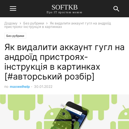
SOFTKB
Про ІТ простою мовою
Додому
Без рубрики
Як видалити аккаунт гугл на андроїд
пристроях-інструкція в картинках
Без рубрики
Як видалити аккаунт гугл на
андроїд пристроях-
інструкція в картинках
[#авторський розбір]
по
maxwelhelp
-
30.01.2022