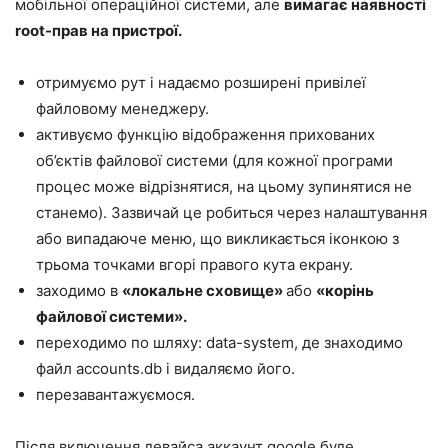
мобільної операційної системи, але
вимагає наявності
root-прав на пристрої.
отримуємо рут і надаємо розширені привілеї
файловому менеджеру.
активуємо функцію відображення прихованих
об’єктів файлової системи (для кожної програми
процес може відрізнятися, на цьому зупинятися не
станемо). Зазвичай це робиться через налаштування
або випадаюче меню, що викликається іконкою з
трьома точками вгорі правого кута екрану.
заходимо в
«локальне сховище»
або
«корінь
файлової системи».
переходимо по шляху: data-system, де знаходимо
файл accounts.db і видаляємо його.
перезавантажуємося.
Після включення девайса аккаунт google буде