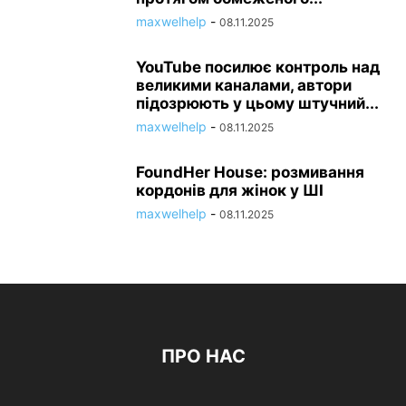
maxwelhelp
-
08.11.2025
YouTube посилює контроль над
великими каналами, автори
підозрюють у цьому штучний...
maxwelhelp
-
08.11.2025
FoundHer House: розмивання
кордонів для жінок у ШІ
maxwelhelp
-
08.11.2025
ПРО НАС