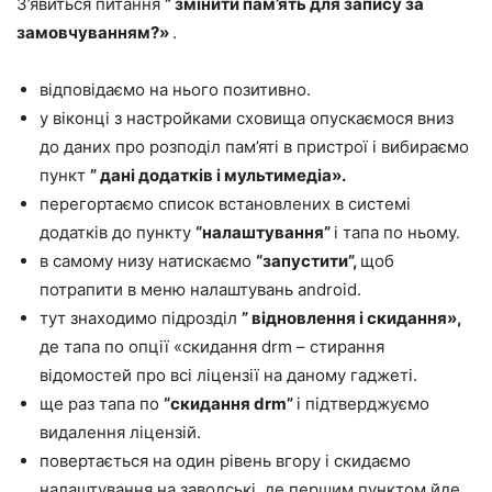
З’явиться питання
” змінити пам’ять для запису за
замовчуванням?»
.
відповідаємо на нього позитивно.
у віконці з настройками сховища опускаємося вниз
до даних про розподіл пам’яті в пристрої і вибираємо
пункт
” дані додатків
і
мультимедіа».
перегортаємо список встановлених в системі
додатків до пункту
“налаштування”
і тапа по ньому.
в самому низу натискаємо
“запустити”,
щоб
потрапити в меню налаштувань android.
тут знаходимо підрозділ
” відновлення
і
скидання»,
де тапа по опції «скидання drm – стирання
відомостей про всі ліцензії на даному гаджеті.
ще раз тапа по
“скидання drm”
і підтверджуємо
видалення ліцензій.
повертається на один рівень вгору і скидаємо
налаштування на заводські, де першим пунктом йде