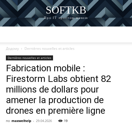
SOFTKB
Про ІТ простою мовою
Додому
Dernières nouvelles et articles
Dernières nouvelles et articles
Fabrication mobile :
Firestorm Labs obtient 82
millions de dollars pour
amener la production de
drones en première ligne
по
maxwelhelp
-
29.04.2026
19