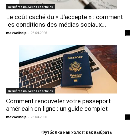
Dernières nouvelles et articles
Le coût caché du « J’accepte » : comment
les conditions des médias sociaux...
maxwelhelp
-
26.04.2026
0
Dernières nouvelles et articles
Comment renouveler votre passeport
américain en ligne : un guide complet
maxwelhelp
-
25.04.2026
0
Футболка как холст: как выбрать