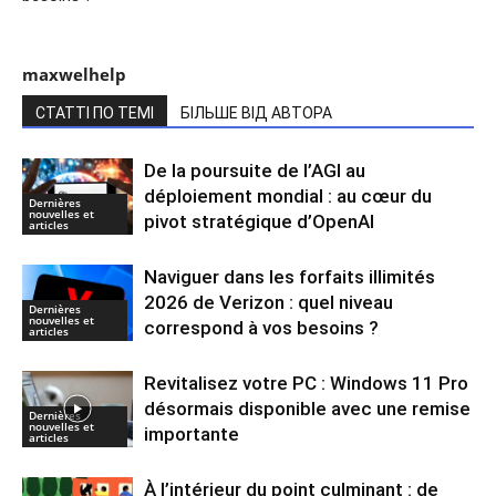
maxwelhelp
СТАТТІ ПО ТЕМІ
БІЛЬШЕ ВІД АВТОРА
De la poursuite de l’AGI au
déploiement mondial : au cœur du
Dernières
nouvelles et
pivot stratégique d’OpenAI
articles
Naviguer dans les forfaits illimités
2026 de Verizon : quel niveau
Dernières
nouvelles et
correspond à vos besoins ?
articles
Revitalisez votre PC : Windows 11 Pro
désormais disponible avec une remise
Dernières
nouvelles et
importante
articles
À l’intérieur du point culminant : de