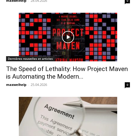
maxwelhelp
-
28.04.2026
0
Dernières nouvelles et articles
The Speed of Lethality: How Project Maven
is Automating the Modern...
maxwelhelp
-
25.04.2026
0