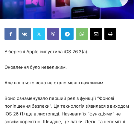
У березні Apple випустила iOS 26.3(а).
Оновлення було невеликим.
Але від цього воно не стало менш важливим.
Воно ознаменувало перший реліз функції “Фонові
поліпшення безпеки”. Ця технологія з’явилася з виходом
iOS 26 (1) ще в листопаді. Називати їх “функціями” не
зовсім коректно. Швидше, це латки. Легкі та непомітні.