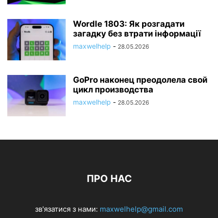
Wordle 1803: Як розгадати
загадку без втрати інформації
maxwelhelp
-
28.05.2026
GoPro наконец преодолела свой
цикл производства
maxwelhelp
-
28.05.2026
ПРО НАС
зв'язатися з нами:
maxwelhelp@gmail.com