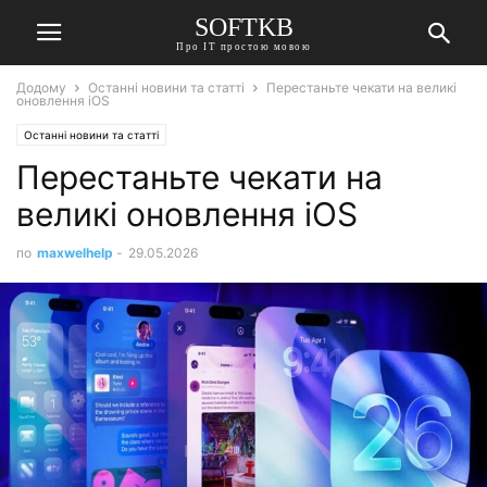
SOFTKB
Про ІТ простою мовою
Додому
Останні новини та статті
Перестаньте чекати на великі
оновлення iOS
Останні новини та статті
Перестаньте чекати на
великі оновлення iOS
по
maxwelhelp
-
29.05.2026