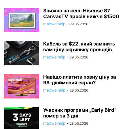
Знижка на кеш: Hisense S7
CanvasTV просів нижче $1500
maxwelhelp
-
29.05.2026
Кабель за $22, який замінить
вам цілу скриньку проводів
maxwelhelp
-
29.05.2026
Навіщо платити повну ціну за
98-дюймовий екран?
maxwelhelp
-
28.05.2026
Учасник програми „Early Bird“
помер за 3 дні
maxwelhelp
-
28.05.2026