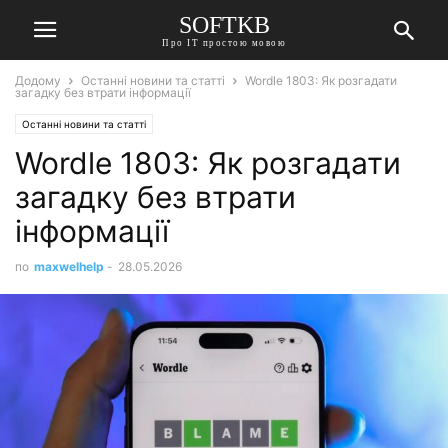
SOFTKB
Про ІТ простою мовою
Додому
Останні новини та статті
Wordle 1803: Як розгадати
загадку без втрати інформації
Останні новини та статті
Wordle 1803: Як розгадати
загадку без втрати
інформації
по
maxwelhelp
-
28.05.2026