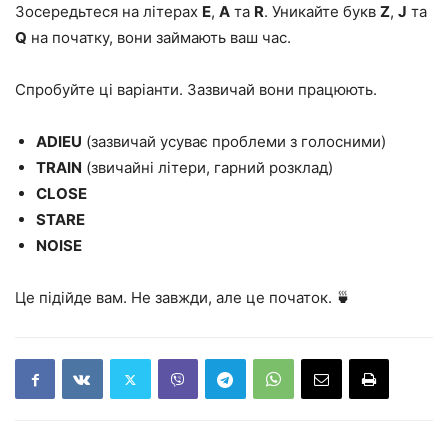
Зосередьтеся на літерах
E
,
A
та
R
. Уникайте букв
Z
,
J
та
Q
на початку, вони займають ваш час.
Спробуйте ці варіанти. Зазвичай вони працюють.
ADIEU
(зазвичай усуває проблеми з голосними)
TRAIN
(звичайні літери, гарний розклад)
CLOSE
STARE
NOISE
Це підійде вам. Не завжди, але це початок. 🍵