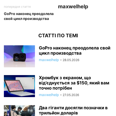
maxwelhelp
попередня стаття
GoPro наконец преодолела
свой цикл производства
СТАТТІ ПО ТЕМІ
GoPro наконец преодолела свой
цикл производства
maxwelhelp
-
28.05.2026
Хромбук з екраном, що
від’єднується за $150, який вам
точно потрібен
maxwelhelp
-
27.05.2026
Два гіганти досягли позначки в
трильйон доларів